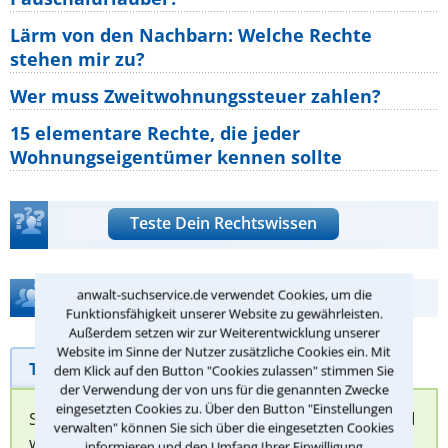
Lärm von den Nachbarn: Welche Rechte
stehen mir zu?
Wer muss Zweitwohnungssteuer zahlen?
15 elementare Rechte, die jeder
Wohnungseigentümer kennen sollte
Teste Dein Rechtswissen
Hilfe bei Ihrer Anwaltsuche?
anwalt-suchservice.de verwendet Cookies, um die
Funktionsfähigkeit unserer Website zu gewährleisten.
Außerdem setzen wir zur Weiterentwicklung unserer
Website im Sinne der Nutzer zusätzliche Cookies ein. Mit
Telefonhilfe
Beratungsanfrage
dem Klick auf den Button "Cookies zulassen" stimmen Sie
der Verwendung der von uns für die genannten Zwecke
eingesetzten Cookies zu. Über den Button "Einstellungen
Sie können hier Ihren Fall schildern. Anschließend
verwalten" können Sie sich über die eingesetzten Cookies
werden sich spezialisierte Rechtsanwälte bei
informieren und den Umfang Ihrer Einwilligung