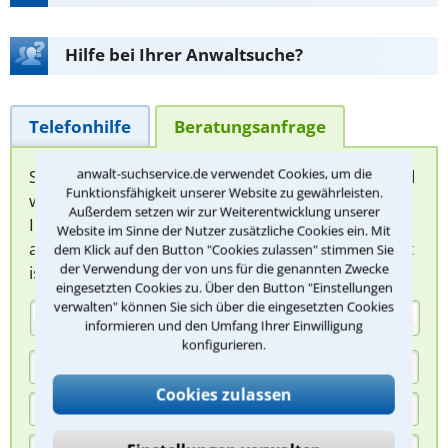
Hilfe bei Ihrer Anwaltsuche?
Telefonhilfe
Beratungsanfrage
anwalt-suchservice.de verwendet Cookies, um die
Sie können hier Ihren Fall schildern. Anschließend
Funktionsfähigkeit unserer Website zu gewährleisten.
werden sich spezialisierte Rechtsanwälte bei
Außerdem setzen wir zur Weiterentwicklung unserer
Ihnen melden, um das weitere Vorgehen
Website im Sinne der Nutzer zusätzliche Cookies ein. Mit
abzuklären. Die Rückmeldung durch einen Anwalt
dem Klick auf den Button "Cookies zulassen" stimmen Sie
der Verwendung der von uns für die genannten Zwecke
ist für Sie kostenlos.
eingesetzten Cookies zu. Über den Button "Einstellungen
verwalten" können Sie sich über die eingesetzten Cookies
(Anrede)
informieren und den Umfang Ihrer Einwilligung
konfigurieren.
Cookies zulassen