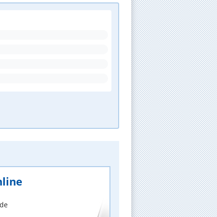
line
nde