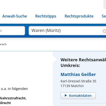
Anwalt-Suche
Rechtstipps
Rechtsprodukte
Se
ht
hrach
Weitere Rechtsanwäl
Umkreis:
Matthias Geißer
Karl-Dressel-Straße 35
17139 Malchin
 u.a. in folgenden
Kontaktdaten
kehrsstrafrecht,
llrecht