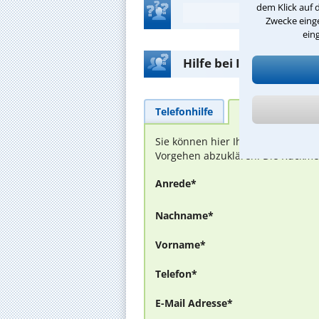
dem Klick auf 
Zwecke einge
ein
Hilfe bei Ihrer Anwalt
Telefonhilfe
Beratungsanfra
Sie können hier Ihren Fall schild
Vorgehen abzuklären. Die Rückmel
Anrede*
Nachname*
Vorname*
Telefon*
E-Mail Adresse*