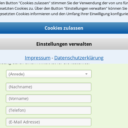
den Button "Cookies zulassen" stimmen Sie der Verwendung der von uns fü
Teste Dein Rechtswissen
setzten Cookies zu. Über den Button "Einstellungen verwalten" können Sie 
gesetzten Cookies informieren und den Umfang Ihrer Einwilligung konfigurie
suche?
Cookies zulassen
Einstellungen verwalten
ge
ern. Anschließend werden sich spezialisierte Rechtsanwälte bei Ih
Impressum
Datenschutzerklärung
⁃
dung durch einen Anwalt ist für Sie kostenlos.
(Anrede)