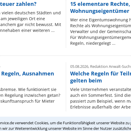
teuer zahlen?
15 elementare Rechte, 
Wohnungseigentümer k
n vielen deutschen Städten und
am jeweiligen Ort eine
Wer eine Eigentumswohnung hat
manchem gar nicht bewusst. Mit
Rechte als Wohnungseigentüm
nnehaben einer weiteren ...
Verwalter und der Gemeinschaf
Für Wohnungseigentümergemei
Regeln, niedergelegt ...
e
05.08.2026,
Redaktion Anwalt-Suchs
e Regeln, Ausnahmen
Welche Regeln für Teil
gelten beim
isbremse. Wie funktioniert sie
Viele Unternehmen veranstalt
nen Regelung inzwischen getan?
auch ein Sommerfest. Sind dies
uskunftsanspruch für Mieter
passiert zum Beispiel, wenn m
Erlebnisse außerhalb der Arbeit
rvice.de verwendet Cookies, um die Funktionsfähigkeit unserer Website zu 
wir zur Weiterentwicklung unserer Website im Sinne der Nutzer zusätzliche