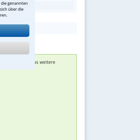
r die genannten
sich über die
ren.
nen melden, um das weitere