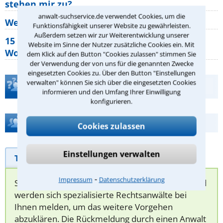
stehen mir zu?
anwalt-suchservice.de verwendet Cookies, um die
Wer muss Zweitwohnungssteuer zahlen?
Funktionsfähigkeit unserer Website zu gewährleisten.
Außerdem setzen wir zur Weiterentwicklung unserer
15 elementare Rechte, die jeder
Website im Sinne der Nutzer zusätzliche Cookies ein. Mit
Wohnungseigentümer kennen sollte
dem Klick auf den Button "Cookies zulassen" stimmen Sie
der Verwendung der von uns für die genannten Zwecke
eingesetzten Cookies zu. Über den Button "Einstellungen
verwalten" können Sie sich über die eingesetzten Cookies
Teste Dein Rechtswissen
informieren und den Umfang Ihrer Einwilligung
konfigurieren.
Hilfe bei Ihrer Anwaltsuche?
Cookies zulassen
Einstellungen verwalten
Telefonhilfe
Beratungsanfrage
⁃
Impressum
Datenschutzerklärung
Sie können hier Ihren Fall schildern. Anschließend
werden sich spezialisierte Rechtsanwälte bei
Ihnen melden, um das weitere Vorgehen
abzuklären. Die Rückmeldung durch einen Anwalt