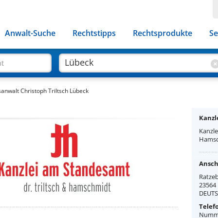
Anwalt-Suche
Rechtstipps
Rechtsprodukte
Se
ht
anwalt Christoph Triltsch Lübeck
Kanzle
Kanzle
Hamsc
Anschr
Ratzeb
23564
DEUT
Telef
Numme