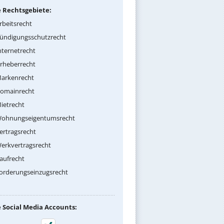
 Rechtsgebiete:
rbeitsrecht
ündigungsschutzrecht
nternetrecht
rheberrecht
arkenrecht
omainrecht
ietrecht
ohnungseigentumsrecht
ertragsrecht
erkvertragsrecht
aufrecht
orderungseinzugsrecht
 Social Media Accounts: