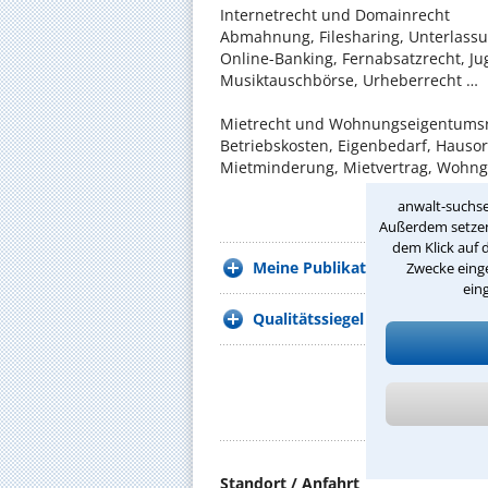
Internetrecht und Domainrecht
Abmahnung, Filesharing, Unterlassu
Online-Banking, Fernabsatzrecht, Ju
Musiktauschbörse, Urheberrecht …
Mietrecht und Wohnungseigentums
Betriebskosten, Eigenbedarf, Hauso
Mietminderung, Mietvertrag, Wohng
anwalt-suchse
Nach
Außerdem setzen 
dem Klick auf 
Meine Publikationen
Zwecke einge
ein
Qualitätssiegel / Fortbildungsze
D
Standort / Anfahrt