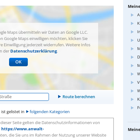
Meine
A
K
I
gle Maps übermitteln wir Daten an Google LLC.
n Google Maps einwilligen möchten, klicken Sie
U
re Einwilligung jederzeit widerrufen. Weitere Infos
M
in der
Datenschutzerklärung
.
D
OK
M
W
V
W
K
F
ist gelistet in
folgenden Kategorien
dieser Seite gelten die Datenschutzinformationen von
r
https://www.anwalt-
Meine
aten, die Sie uns im Rahmen der Nutzung unserer Website