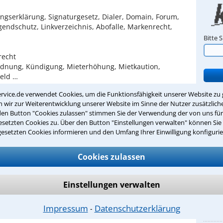
ngserklärung, Signaturgesetz, Dialer, Domain, Forum,
gendschutz, Linkverzeichnis, Abofalle, Markenrecht,
Bitte 
recht
rdnung, Kündigung, Mieterhöhung, Mietkaution,
eld …
rvice.de verwendet Cookies, um die Funktionsfähigkeit unserer Website zu 
richt an meine Kanzlei
wir zur Weiterentwicklung unserer Website im Sinne der Nutzer zusätzliche
E-Mail
den Button "Cookies zulassen" stimmen Sie der Verwendung der von uns fü
trilts
setzten Cookies zu. Über den Button "Einstellungen verwalten" können Sie 
gesetzten Cookies informieren und den Umfang Ihrer Einwilligung konfigurie
Inter
www.k
rtifikate
Cookies zulassen
Büroz
Montag
iesen Anwalt bewerten
09:00 
Einstellungen verwalten
Montag
14:00 
Impressum
Datenschutzerklärung
und na
⁃