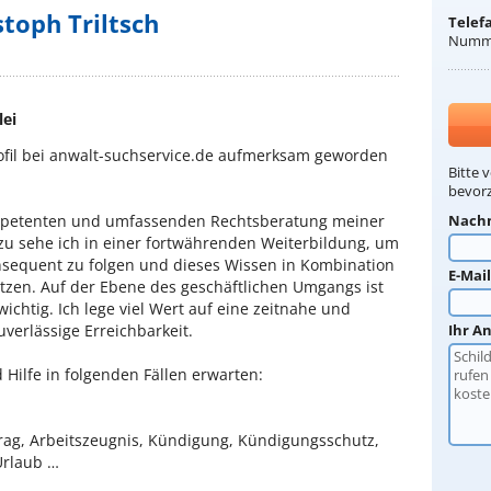
toph Triltsch
Telef
Numme
lei
rofil bei anwalt-suchservice.de aufmerksam geworden
Bitte 
bevorz
ompetenten und umfassenden Rechtsberatung meiner
Nach
zu sehe ich in einer fortwährenden Weiterbildung, um
nsequent zu folgen und dieses Wissen in Kombination
E-Mai
tzen. Auf der Ebene des geschäftlichen Umgangs ist
wichtig. Ich lege viel Wert auf eine zeitnahe und
uverlässige Erreichbarkeit.
Ihr A
 Hilfe in folgenden Fällen erwarten:
ag, Arbeitszeugnis, Kündigung, Kündigungsschutz,
Urlaub …