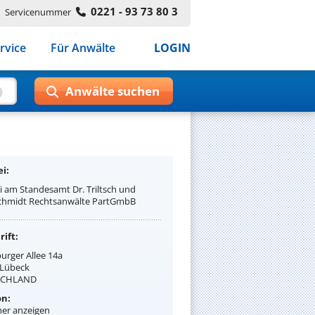
0221 - 93 73 80 3
Servicenummer
rvice
Für Anwälte
LOGIN
i:
i am Standesamt Dr. Triltsch und
hmidt Rechtsanwälte PartGmbB
ift:
urger Allee 14a
 Lübeck
SCHLAND
on:
r anzeigen