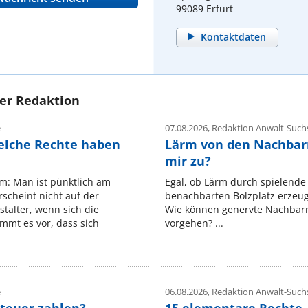
99089 Erfurt
Kontaktdaten
rer Redaktion
e
07.08.2026,
Redaktion Anwalt-Suchs
elche Rechte haben
Lärm von den Nachbar
mir zu?
um: Man ist pünktlich am
Egal, ob Lärm durch spielende 
rscheint nicht auf der
benachbarten Bolzplatz erzeugt 
stalter, wenn sich die
Wie können genervte Nachbarn
mmt es vor, dass sich
vorgehen? ...
e
06.08.2026,
Redaktion Anwalt-Suchs