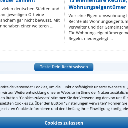
teuer zahlen?
15 elementare Rechte, 
Wohnungseigentümer k
n vielen deutschen Städten und
am jeweiligen Ort eine
Wer eine Eigentumswohnung hat
manchem gar nicht bewusst. Mit
Rechte als Wohnungseigentüm
nnehaben einer weiteren ...
Verwalter und der Gemeinschaf
Für Wohnungseigentümergemei
Regeln, niedergelegt ...
Teste Dein Rechtswissen
suche?
rvice.de verwendet Cookies, um die Funktionsfähigkeit unserer Website zu 
wir zur Weiterentwicklung unserer Website im Sinne der Nutzer zusätzliche
den Button "Cookies zulassen" stimmen Sie der Verwendung der von uns fü
setzten Cookies zu. Über den Button "Einstellungen verwalten" können Sie 
ge
gesetzten Cookies informieren und den Umfang Ihrer Einwilligung konfigurie
ern. Anschließend werden sich spezialisierte Rechtsanwälte bei Ih
Cookies zulassen
dung durch einen Anwalt ist für Sie kostenlos.