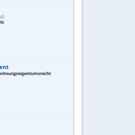
g)
ht
Vent
 Wohnungseigentumsrecht