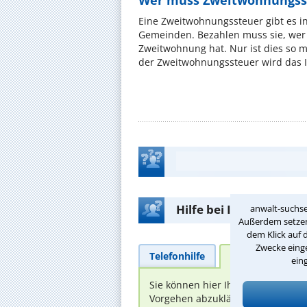
Wer muss Zweitwohnungss
Eine Zweitwohnungssteuer gibt es i
Gemeinden. Bezahlen muss sie, wer 
Zweitwohnung hat. Nur ist dies so 
der Zweitwohnungssteuer wird das I
Hilfe bei Ihrer Anwalt
anwalt-suchse
Außerdem setzen 
dem Klick auf 
Zwecke einge
Telefonhilfe
Beratungsanfra
ein
Sie können hier Ihren Fall schild
Vorgehen abzuklären. Die Rückmel