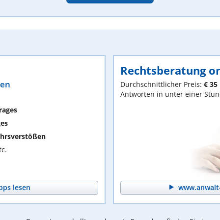
Rechtsberatung on
ten
Durchschnittlicher Preis:
€ 35
Antworten in unter einer Stu
rages
ges
hrsverstößen
c.
pps lesen
www.anwalt-