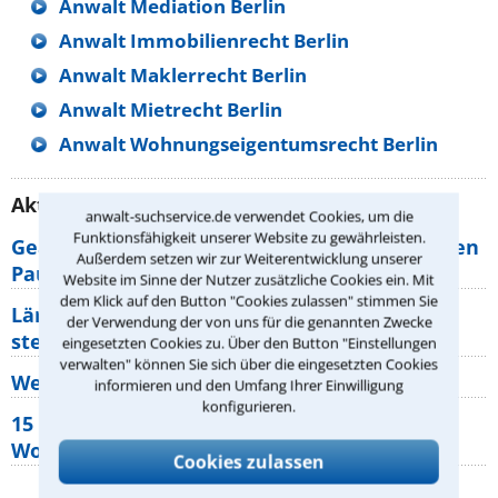
Anwalt Mediation Berlin
Anwalt Immobilienrecht Berlin
Anwalt Maklerrecht Berlin
Anwalt Mietrecht Berlin
Anwalt Wohnungseigentumsrecht Berlin
Aktuelle Rechtstipps unserer Redaktion
anwalt-suchservice.de verwendet Cookies, um die
Funktionsfähigkeit unserer Website zu gewährleisten.
Geänderte Abflugzeiten: Welche Rechte haben
Außerdem setzen wir zur Weiterentwicklung unserer
Pauschalurlauber?
Website im Sinne der Nutzer zusätzliche Cookies ein. Mit
dem Klick auf den Button "Cookies zulassen" stimmen Sie
Lärm von den Nachbarn: Welche Rechte
der Verwendung der von uns für die genannten Zwecke
stehen mir zu?
eingesetzten Cookies zu. Über den Button "Einstellungen
verwalten" können Sie sich über die eingesetzten Cookies
Wer muss Zweitwohnungssteuer zahlen?
informieren und den Umfang Ihrer Einwilligung
konfigurieren.
15 elementare Rechte, die jeder
Wohnungseigentümer kennen sollte
Cookies zulassen