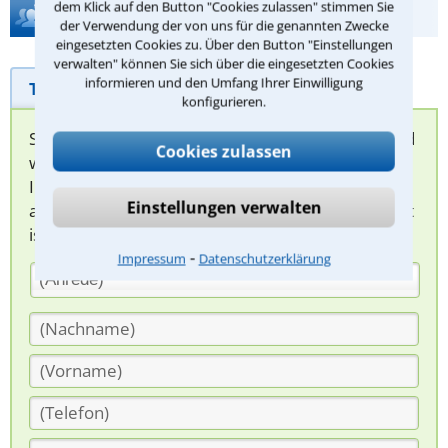
dem Klick auf den Button "Cookies zulassen" stimmen Sie
Hilfe bei Ihrer Anwaltsuche?
der Verwendung der von uns für die genannten Zwecke
eingesetzten Cookies zu. Über den Button "Einstellungen
verwalten" können Sie sich über die eingesetzten Cookies
informieren und den Umfang Ihrer Einwilligung
Telefonhilfe
Beratungsanfrage
konfigurieren.
Sie können hier Ihren Fall schildern. Anschließend
Cookies zulassen
werden sich spezialisierte Rechtsanwälte bei
Ihnen melden, um das weitere Vorgehen
Einstellungen verwalten
abzuklären. Die Rückmeldung durch einen Anwalt
ist für Sie kostenlos.
⁃
Impressum
Datenschutzerklärung
(Anrede)