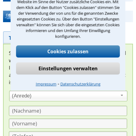
Website im Sinne der Nutzer zusätzliche Cookies ein. Mit
dem Klick auf den Button "Cookies zulassen" stimmen Sie
der Verwendung der von uns für die genannten Zwecke
Hilfe bei Ihrer Anwaltsuche?
eingesetzten Cookies zu. Über den Button "Einstellungen
verwalten" können Sie sich über die eingesetzten Cookies
informieren und den Umfang Ihrer Einwilligung
konfigurieren.
Telefonhilfe
Beratungsanfrage
Cookies zulassen
Sie können hier Ihren Fall schildern. Anschließend
werden sich spezialisierte Rechtsanwälte bei
Ihnen melden, um das weitere Vorgehen
Einstellungen verwalten
abzuklären. Die Rückmeldung durch einen Anwalt
ist für Sie kostenlos.
⁃
Impressum
Datenschutzerklärung
(Anrede)