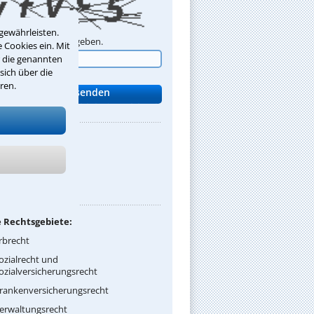
gewährleisten.
Sicherheitscode eingeben.
 Cookies ein. Mit
r die genannten
sich über die
ren.
:
ozialanwalt.berlin
net:
zialanwalt.berlin
 Rechtsgebiete:
rbrecht
ozialrecht und
ozialversicherungsrecht
rankenversicherungsrecht
erwaltungsrecht