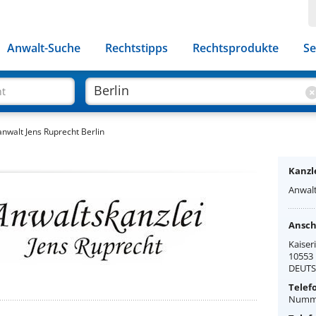
Anwalt-Suche
Rechtstipps
Rechtsprodukte
Se
ht
nwalt Jens Ruprecht Berlin
Kanzle
Anwalt
Anschr
Kaiser
10553 
DEUT
Telef
Numme