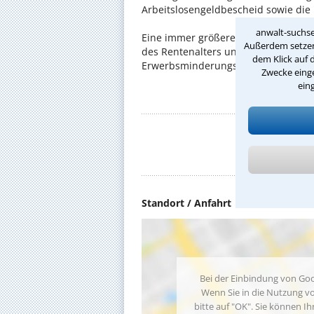
Arbeitslosengeldbescheid sowie die
anwalt-suchse
Eine immer größere Rolle in unserer
Außerdem setzen 
des Rentenalters und der Herabset
dem Klick auf 
Erwerbsminderungsrente und zur Gr
Zwecke einge
ein
Nach
D
Standort / Anfahrt
Bei der Einbindung von Goo
Wenn Sie in die Nutzung vo
bitte auf "OK". Sie können Ih