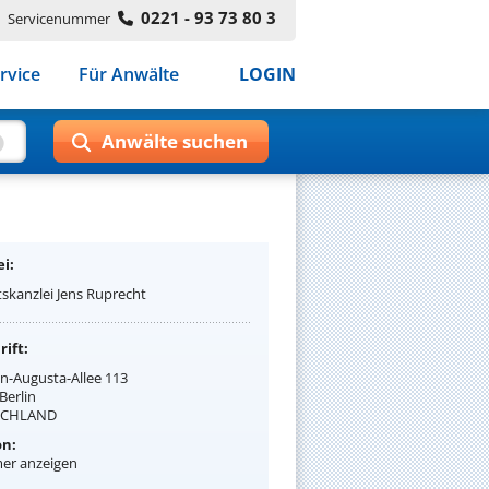
0221 - 93 73 80 3
Servicenummer
rvice
Für Anwälte
LOGIN
i:
skanzlei Jens Ruprecht
ift:
in-Augusta-Allee 113
Berlin
SCHLAND
on:
r anzeigen