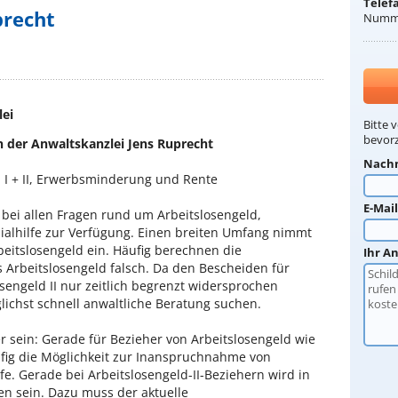
Telef
precht
Numme
lei
Bitte 
bevorz
n der Anwaltskanzlei Jens Ruprecht
Nach
d I + II, Erwerbsminderung und Rente
E-Mai
t bei allen Fragen rund um Arbeitslosengeld,
ozialhilfe zur Verfügung. Einen breiten Umfang nimmt
beitslosengeld ein. Häufig berechnen die
Ihr A
 Arbeitslosengeld falsch. Da den Bescheiden für
sengeld II nur zeitlich begrenzt widersprochen
lichst schnell anwaltliche Beratung suchen.
r sein: Gerade für Bezieher von Arbeitslosengeld wie
ufig die Möglichkeit zur Inanspruchnahme von
fe. Gerade bei Arbeitslosengeld-II-Beziehern wird in
gen sein. Dazu muss der aktuelle