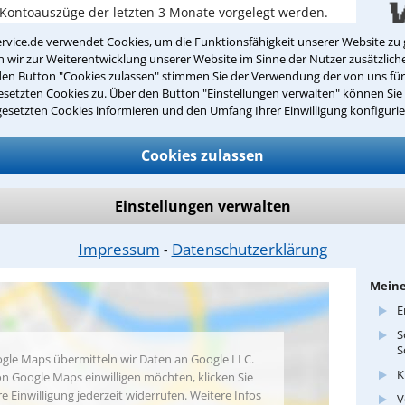
 Kontoauszüge der letzten 3 Monate vorgelegt werden.
rvice.de verwendet Cookies, um die Funktionsfähigkeit unserer Website zu 
 Tätigkeit spielen gerade im Zuge der Heraufsetzung
Bitte 
wir zur Weiterentwicklung unserer Website im Sinne der Nutzer zusätzliche
zung des Rentenniveaus Fragen zur
den Button "Cookies zulassen" stimmen Sie der Verwendung der von uns fü
undsicherung im Alter
setzten Cookies zu. Über den Button "Einstellungen verwalten" können Sie 
gesetzten Cookies informieren und den Umfang Ihrer Einwilligung konfigurie
richt an meine Kanzlei
Cookies zulassen
E-Mail
iesen Anwalt bewerten
info@s
Einstellungen verwalten
Inter
www.so
Impressum
Datenschutzerklärung
⁃
Meine
E
S
S
gle Maps übermitteln wir Daten an Google LLC.
K
n Google Maps einwilligen möchten, klicken Sie
re Einwilligung jederzeit widerrufen. Weitere Infos
V