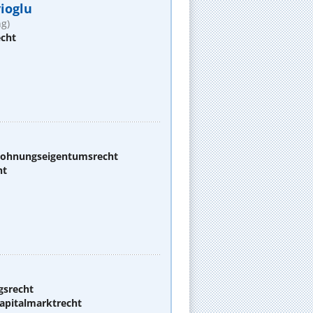
yioglu
g)
echt
 Wohnungseigentumsrecht
ht
gsrecht
apitalmarktrecht