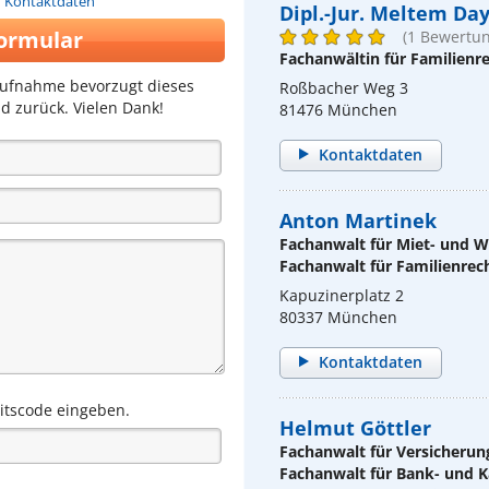
n Kontaktdaten
Dipl.-Jur. Meltem Da
ormular
(1 Bewertun
Fachanwältin für Familienr
aufnahme bevorzugt dieses
Roßbacher Weg 3
d zurück. Vielen Dank!
81476 München
Kontaktdaten
Anton Martinek
Fachanwalt für Miet- und
Fachanwalt für Familienrec
Kapuzinerplatz 2
80337 München
Kontaktdaten
eitscode eingeben.
Helmut Göttler
Fachanwalt für Versicherun
Fachanwalt für Bank- und K