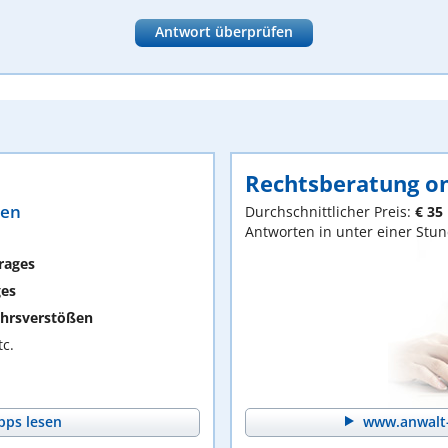
Antwort überprüfen
Rechtsberatung on
ten
Durchschnittlicher Preis:
€ 35
Antworten in unter einer Stu
rages
ges
hrsverstößen
c.
pps lesen
www.anwalt-