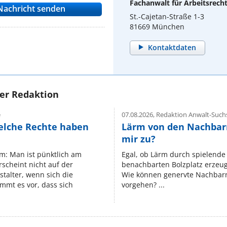
Fachanwalt für Arbeitsrech
St.-Cajetan-Straße 1-3
81669 München
Kontaktdaten
rer Redaktion
e
07.08.2026,
Redaktion Anwalt-Suchs
elche Rechte haben
Lärm von den Nachbar
mir zu?
um: Man ist pünktlich am
Egal, ob Lärm durch spielende 
rscheint nicht auf der
benachbarten Bolzplatz erzeugt 
stalter, wenn sich die
Wie können genervte Nachbarn
mmt es vor, dass sich
vorgehen? ...