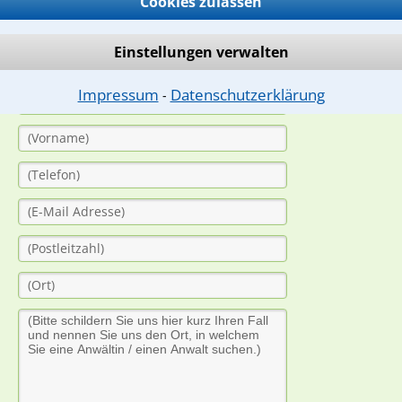
Cookies zulassen
ern. Anschließend werden sich spezialisierte Rechtsanwälte bei Ih
dung durch einen Anwalt ist für Sie kostenlos.
Einstellungen verwalten
(Anrede)
Impressum
Datenschutzerklärung
⁃