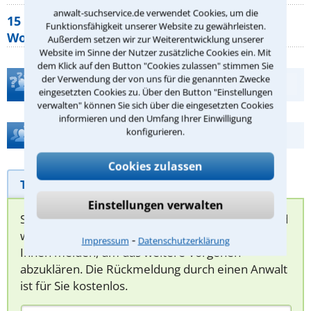
anwalt-suchservice.de verwendet Cookies, um die
15 elementare Rechte, die jeder
Funktionsfähigkeit unserer Website zu gewährleisten.
Wohnungseigentümer kennen sollte
Außerdem setzen wir zur Weiterentwicklung unserer
Website im Sinne der Nutzer zusätzliche Cookies ein. Mit
dem Klick auf den Button "Cookies zulassen" stimmen Sie
der Verwendung der von uns für die genannten Zwecke
Teste Dein Rechtswissen
eingesetzten Cookies zu. Über den Button "Einstellungen
verwalten" können Sie sich über die eingesetzten Cookies
informieren und den Umfang Ihrer Einwilligung
konfigurieren.
Hilfe bei Ihrer Anwaltsuche?
Cookies zulassen
Telefonhilfe
Beratungsanfrage
Einstellungen verwalten
Sie können hier Ihren Fall schildern. Anschließend
werden sich spezialisierte Rechtsanwälte bei
⁃
Impressum
Datenschutzerklärung
Ihnen melden, um das weitere Vorgehen
abzuklären. Die Rückmeldung durch einen Anwalt
ist für Sie kostenlos.