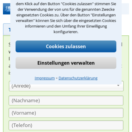
dem Klick auf den Button "Cookies zulassen" stimmen Sie
Hilfe bei Ihrer Anwaltsuche?
der Verwendung der von uns für die genannten Zwecke
eingesetzten Cookies zu. Über den Button "Einstellungen
verwalten" können Sie sich über die eingesetzten Cookies
informieren und den Umfang Ihrer Einwilligung
Telefonhilfe
Beratungsanfrage
konfigurieren.
Sie können hier Ihren Fall schildern. Anschließend
Cookies zulassen
werden sich spezialisierte Rechtsanwälte bei
Ihnen melden, um das weitere Vorgehen
Einstellungen verwalten
abzuklären. Die Rückmeldung durch einen Anwalt
ist für Sie kostenlos.
⁃
Impressum
Datenschutzerklärung
(Anrede)