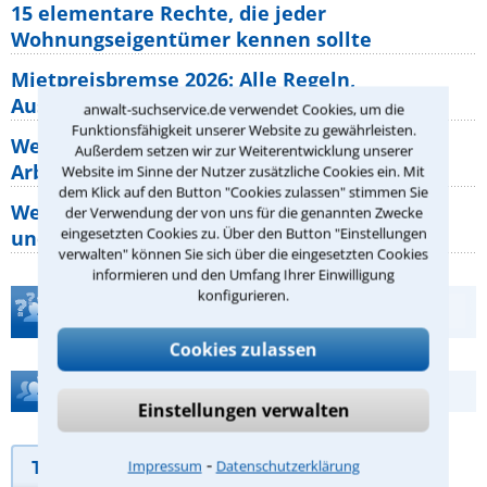
15 elementare Rechte, die jeder
Wohnungseigentümer kennen sollte
Mietpreisbremse 2026: Alle Regeln,
Ausnahmen und Rechte für Mieter
anwalt-suchservice.de verwendet Cookies, um die
Funktionsfähigkeit unserer Website zu gewährleisten.
Welche Regeln für Teilnahme, Urlaub,
Außerdem setzen wir zur Weiterentwicklung unserer
Arbeitszeit gelten beim
Website im Sinne der Nutzer zusätzliche Cookies ein. Mit
dem Klick auf den Button "Cookies zulassen" stimmen Sie
Welche Rechte hat der Käufer eines Pferdes
der Verwendung der von uns für die genannten Zwecke
eingesetzten Cookies zu. Über den Button "Einstellungen
und wie macht man sie
verwalten" können Sie sich über die eingesetzten Cookies
informieren und den Umfang Ihrer Einwilligung
konfigurieren.
Teste Dein Rechtswissen
Cookies zulassen
Hilfe bei Ihrer Anwaltsuche?
Einstellungen verwalten
⁃
Telefonhilfe
Beratungsanfrage
Impressum
Datenschutzerklärung