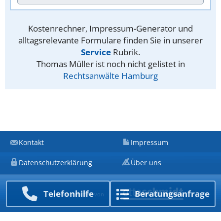
Kostenrechner, Impressum-Generator und
alltagsrelevante Formulare finden Sie in unserer
Service
Rubrik.
Thomas Müller ist noch nicht gelistet in
Rechtsanwälte Hamburg
Kontakt
Impressum
Datenschutzerklärung
Über uns
Telefon­hilfe
Beratungs­anfrage
Ein Unternehmen von