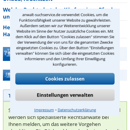
Welche Rechte hat der Käufer eines Pferdes
anwalt-suchservice.de verwendet Cookies, um die
und wie macht man sie
Funktionsfähigkeit unserer Website zu gewährleisten.
Außerdem setzen wir zur Weiterentwicklung unserer
Heizungsaustausch abgesagt: Was müssen
Website im Sinne der Nutzer zusätzliche Cookies ein. Mit
Hauseigentümer jetzt zum Thema
dem Klick auf den Button "Cookies zulassen" stimmen Sie
der Verwendung der von uns für die genannten Zwecke
eingesetzten Cookies zu. Über den Button "Einstellungen
Teste Dein Rechtswissen
verwalten" können Sie sich über die eingesetzten Cookies
informieren und den Umfang Ihrer Einwilligung
konfigurieren.
Hilfe bei Ihrer Anwaltsuche?
Cookies zulassen
Einstellungen verwalten
Telefonhilfe
Beratungsanfrage
⁃
Sie können hier Ihren Fall schildern. Anschließend
Impressum
Datenschutzerklärung
werden sich spezialisierte Rechtsanwälte bei
Ihnen melden, um das weitere Vorgehen