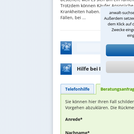
Trotzdem können Käufer Ansprüche
Krankheiten haben. Immer wieder be
anwalt-suchse
Fällen, bei ...
Außerdem setzen 
dem Klick auf 
Zwecke einge
ein
Hilfe bei Ihrer Anwalt
Telefonhilfe
Beratungsanfra
Sie können hier Ihren Fall schild
Vorgehen abzuklären. Die Rückmel
Anrede*
Nachname*