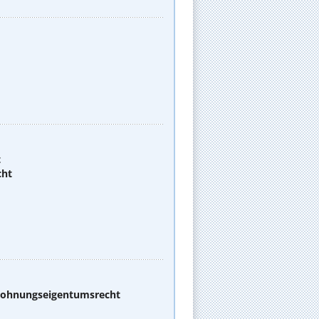
t
cht
 Wohnungseigentumsrecht