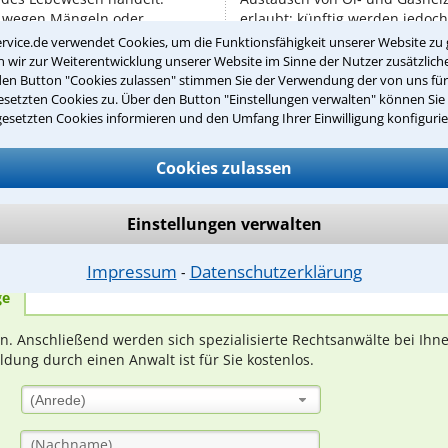
 wegen Mängeln oder
erlaubt; künftig werden jedoch
fassen sich Gerichte mit
größere Rolle spielen. ...
rvice.de verwendet Cookies, um die Funktionsfähigkeit unserer Website zu 
wir zur Weiterentwicklung unserer Website im Sinne der Nutzer zusätzliche
den Button "Cookies zulassen" stimmen Sie der Verwendung der von uns fü
setzten Cookies zu. Über den Button "Einstellungen verwalten" können Sie 
gesetzten Cookies informieren und den Umfang Ihrer Einwilligung konfigurie
Teste Dein Rechtswissen
Cookies zulassen
Einstellungen verwalten
suche?
Impressum
Datenschutzerklärung
⁃
ge
ern. Anschließend werden sich spezialisierte Rechtsanwälte bei Ih
dung durch einen Anwalt ist für Sie kostenlos.
(Anrede)