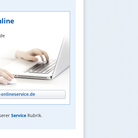
line
nde
onlineservice.de
serer
Service
Rubrik.