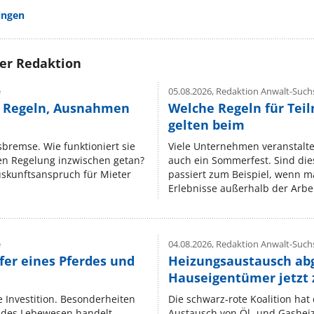
ingen
rer Redaktion
e
05.08.2026,
Redaktion Anwalt-Suchs
e Regeln, Ausnahmen
Welche Regeln für Teil
gelten beim
isbremse. Wie funktioniert sie
Viele Unternehmen veranstalt
nen Regelung inzwischen getan?
auch ein Sommerfest. Sind dies
uskunftsanspruch für Mieter
passiert zum Beispiel, wenn m
Erlebnisse außerhalb der Arbeit
e
04.08.2026,
Redaktion Anwalt-Suchs
fer eines Pferdes und
Heizungsaustausch ab
Hauseigentümer jetzt
e Investition. Besonderheiten
Die schwarz-rote Koalition ha
endes Lebewesen handelt.
Austausch von Öl‑ und Gasheiz