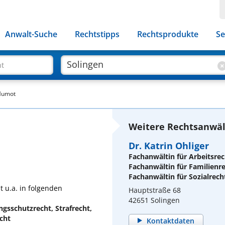
Anwalt-Suche
Rechtstipps
Rechtsprodukte
Se
ht
 Mumot
Weitere Rechtsanwält
Dr. Katrin Ohliger
Fachanwältin für Arbeitsrec
Fachanwältin für Familienr
Fachanwältin für Sozialrech
t u.a. in folgenden
Hauptstraße 68
42651 Solingen
ngsschutzrecht, Strafrecht,
cht
Kontaktdaten