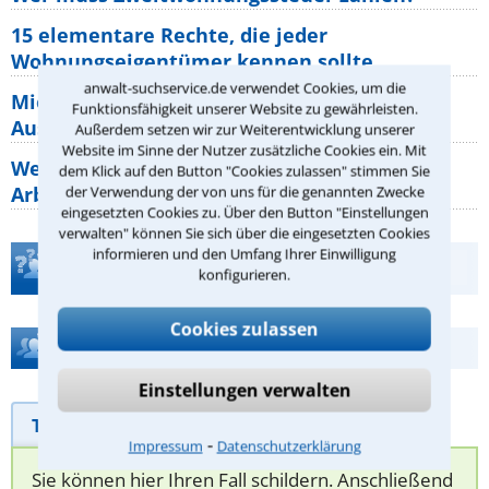
15 elementare Rechte, die jeder
Wohnungseigentümer kennen sollte
anwalt-suchservice.de verwendet Cookies, um die
Mietpreisbremse 2026: Alle Regeln,
Funktionsfähigkeit unserer Website zu gewährleisten.
Ausnahmen und Rechte für Mieter
Außerdem setzen wir zur Weiterentwicklung unserer
Website im Sinne der Nutzer zusätzliche Cookies ein. Mit
Welche Regeln für Teilnahme, Urlaub,
dem Klick auf den Button "Cookies zulassen" stimmen Sie
Arbeitszeit gelten beim
der Verwendung der von uns für die genannten Zwecke
eingesetzten Cookies zu. Über den Button "Einstellungen
verwalten" können Sie sich über die eingesetzten Cookies
informieren und den Umfang Ihrer Einwilligung
Teste Dein Rechtswissen
konfigurieren.
Cookies zulassen
Hilfe bei Ihrer Anwaltsuche?
Einstellungen verwalten
Telefonhilfe
Beratungsanfrage
⁃
Impressum
Datenschutzerklärung
Sie können hier Ihren Fall schildern. Anschließend