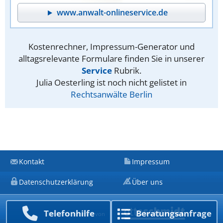
www.anwalt-onlineservice.de
Kostenrechner, Impressum-Generator und
alltagsrelevante Formulare finden Sie in unserer
Service
Rubrik.
Julia Oesterling ist noch nicht gelistet in
Rechtsanwälte Berlin
Kontakt
Impressum
Datenschutzerklärung
Über uns
Telefon­hilfe
Beratungs­anfrage
Ein Unternehmen von