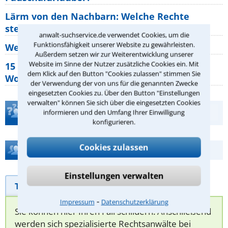
Lärm von den Nachbarn: Welche Rechte
stehen mir zu?
anwalt-suchservice.de verwendet Cookies, um die
Funktionsfähigkeit unserer Website zu gewährleisten.
Wer muss Zweitwohnungssteuer zahlen?
Außerdem setzen wir zur Weiterentwicklung unserer
Website im Sinne der Nutzer zusätzliche Cookies ein. Mit
15 elementare Rechte, die jeder
dem Klick auf den Button "Cookies zulassen" stimmen Sie
Wohnungseigentümer kennen sollte
der Verwendung der von uns für die genannten Zwecke
eingesetzten Cookies zu. Über den Button "Einstellungen
verwalten" können Sie sich über die eingesetzten Cookies
Teste Dein Rechtswissen
informieren und den Umfang Ihrer Einwilligung
konfigurieren.
Cookies zulassen
Hilfe bei Ihrer Anwaltsuche?
Einstellungen verwalten
Telefonhilfe
Beratungsanfrage
⁃
Impressum
Datenschutzerklärung
Sie können hier Ihren Fall schildern. Anschließend
werden sich spezialisierte Rechtsanwälte bei