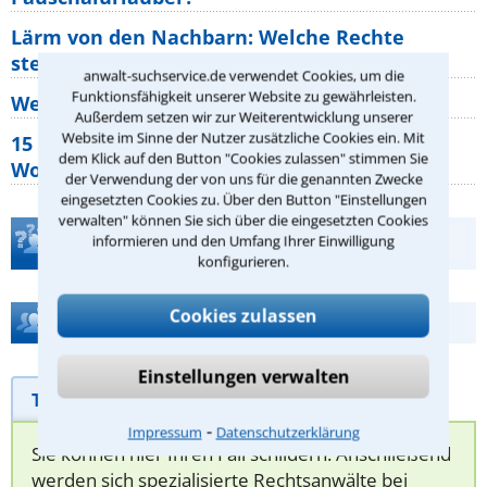
Lärm von den Nachbarn: Welche Rechte
stehen mir zu?
anwalt-suchservice.de verwendet Cookies, um die
Funktionsfähigkeit unserer Website zu gewährleisten.
Wer muss Zweitwohnungssteuer zahlen?
Außerdem setzen wir zur Weiterentwicklung unserer
Website im Sinne der Nutzer zusätzliche Cookies ein. Mit
15 elementare Rechte, die jeder
dem Klick auf den Button "Cookies zulassen" stimmen Sie
Wohnungseigentümer kennen sollte
der Verwendung der von uns für die genannten Zwecke
eingesetzten Cookies zu. Über den Button "Einstellungen
verwalten" können Sie sich über die eingesetzten Cookies
Teste Dein Rechtswissen
informieren und den Umfang Ihrer Einwilligung
konfigurieren.
Cookies zulassen
Hilfe bei Ihrer Anwaltsuche?
Einstellungen verwalten
Telefonhilfe
Beratungsanfrage
⁃
Impressum
Datenschutzerklärung
Sie können hier Ihren Fall schildern. Anschließend
werden sich spezialisierte Rechtsanwälte bei