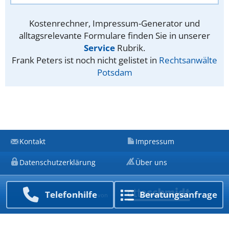
Kostenrechner, Impressum-Generator und
alltagsrelevante Formulare finden Sie in unserer
Service
Rubrik.
Frank Peters ist noch nicht gelistet in
Rechtsanwälte
Potsdam
Kontakt
Impressum
Datenschutzerklärung
Über uns
Telefon­hilfe
Beratungs­anfrage
Ein Unternehmen von