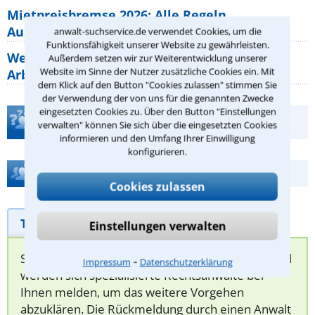
Mietpreisbremse 2026: Alle Regeln,
Ausnahmen und Rechte für Mieter
anwalt-suchservice.de verwendet Cookies, um die
Funktionsfähigkeit unserer Website zu gewährleisten.
Welche Regeln für Teilnahme, Urlaub,
Außerdem setzen wir zur Weiterentwicklung unserer
Website im Sinne der Nutzer zusätzliche Cookies ein. Mit
Arbeitszeit gelten beim
dem Klick auf den Button "Cookies zulassen" stimmen Sie
der Verwendung der von uns für die genannten Zwecke
eingesetzten Cookies zu. Über den Button "Einstellungen
Teste Dein Rechtswissen
verwalten" können Sie sich über die eingesetzten Cookies
informieren und den Umfang Ihrer Einwilligung
konfigurieren.
Hilfe bei Ihrer Anwaltsuche?
Cookies zulassen
Telefonhilfe
Beratungsanfrage
Einstellungen verwalten
Sie können hier Ihren Fall schildern. Anschließend
⁃
Impressum
Datenschutzerklärung
werden sich spezialisierte Rechtsanwälte bei
Ihnen melden, um das weitere Vorgehen
abzuklären. Die Rückmeldung durch einen Anwalt