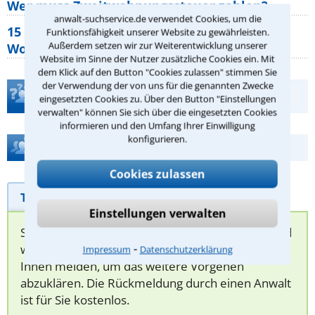
Wer muss Zweitwohnungssteuer zahlen?
anwalt-suchservice.de verwendet Cookies, um die
15 elementare Rechte, die jeder
Funktionsfähigkeit unserer Website zu gewährleisten.
Außerdem setzen wir zur Weiterentwicklung unserer
Wohnungseigentümer kennen sollte
Website im Sinne der Nutzer zusätzliche Cookies ein. Mit
dem Klick auf den Button "Cookies zulassen" stimmen Sie
der Verwendung der von uns für die genannten Zwecke
Teste Dein Rechtswissen
eingesetzten Cookies zu. Über den Button "Einstellungen
verwalten" können Sie sich über die eingesetzten Cookies
informieren und den Umfang Ihrer Einwilligung
konfigurieren.
Hilfe bei Ihrer Anwaltsuche?
Cookies zulassen
Telefonhilfe
Beratungsanfrage
Einstellungen verwalten
Sie können hier Ihren Fall schildern. Anschließend
⁃
werden sich spezialisierte Rechtsanwälte bei
Impressum
Datenschutzerklärung
Ihnen melden, um das weitere Vorgehen
abzuklären. Die Rückmeldung durch einen Anwalt
ist für Sie kostenlos.