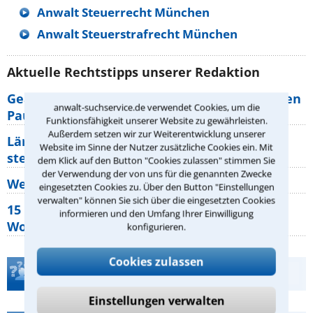
Anwalt Steuerrecht München
Anwalt Steuerstrafrecht München
Aktuelle Rechtstipps unserer Redaktion
Geänderte Abflugzeiten: Welche Rechte haben
anwalt-suchservice.de verwendet Cookies, um die
Pauschalurlauber?
Funktionsfähigkeit unserer Website zu gewährleisten.
Außerdem setzen wir zur Weiterentwicklung unserer
Lärm von den Nachbarn: Welche Rechte
Website im Sinne der Nutzer zusätzliche Cookies ein. Mit
stehen mir zu?
dem Klick auf den Button "Cookies zulassen" stimmen Sie
der Verwendung der von uns für die genannten Zwecke
Wer muss Zweitwohnungssteuer zahlen?
eingesetzten Cookies zu. Über den Button "Einstellungen
verwalten" können Sie sich über die eingesetzten Cookies
15 elementare Rechte, die jeder
informieren und den Umfang Ihrer Einwilligung
Wohnungseigentümer kennen sollte
konfigurieren.
Cookies zulassen
Teste Dein Rechtswissen
Einstellungen verwalten