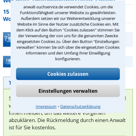
Wer muss Zweitwohnungssteuer zahlen?
anwalt-suchservice.de verwendet Cookies, um die
15 elementare Rechte, die jeder
Funktionsfähigkeit unserer Website zu gewährleisten.
Wohnungseigentümer kennen sollte
Außerdem setzen wir zur Weiterentwicklung unserer
Website im Sinne der Nutzer zusätzliche Cookies ein. Mit
dem Klick auf den Button "Cookies zulassen" stimmen Sie
der Verwendung der von uns für die genannten Zwecke
Teste Dein Rechtswissen
eingesetzten Cookies zu. Über den Button "Einstellungen
verwalten" können Sie sich über die eingesetzten Cookies
informieren und den Umfang Ihrer Einwilligung
konfigurieren.
Hilfe bei Ihrer Anwaltsuche?
Cookies zulassen
Telefonhilfe
Beratungsanfrage
Einstellungen verwalten
Sie können hier Ihren Fall schildern. Anschließend
werden sich spezialisierte Rechtsanwälte bei
⁃
Impressum
Datenschutzerklärung
Ihnen melden, um das weitere Vorgehen
abzuklären. Die Rückmeldung durch einen Anwalt
ist für Sie kostenlos.