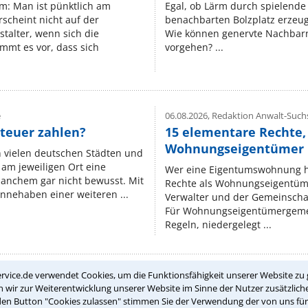
um: Man ist pünktlich am
Egal, ob Lärm durch spielende 
rscheint nicht auf der
benachbarten Bolzplatz erzeugt 
stalter, wenn sich die
Wie können genervte Nachbarn
mmt es vor, dass sich
vorgehen? ...
e
06.08.2026,
Redaktion Anwalt-Suchs
teuer zahlen?
15 elementare Rechte, 
Wohnungseigentümer k
n vielen deutschen Städten und
am jeweiligen Ort eine
Wer eine Eigentumswohnung hat
manchem gar nicht bewusst. Mit
Rechte als Wohnungseigentüm
nnehaben einer weiteren ...
Verwalter und der Gemeinschaf
Für Wohnungseigentümergemei
Regeln, niedergelegt ...
rvice.de verwendet Cookies, um die Funktionsfähigkeit unserer Website zu 
wir zur Weiterentwicklung unserer Website im Sinne der Nutzer zusätzliche
Teste Dein Rechtswissen
den Button "Cookies zulassen" stimmen Sie der Verwendung der von uns fü