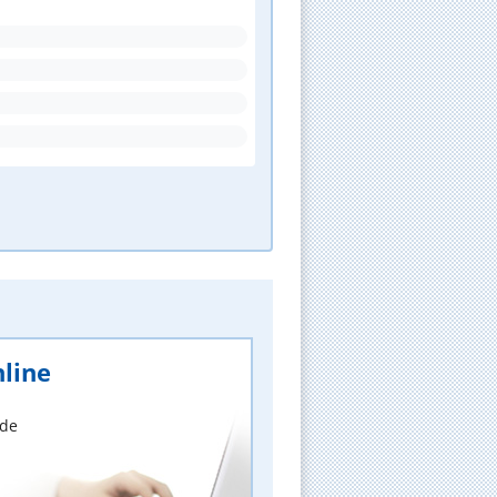
line
nde