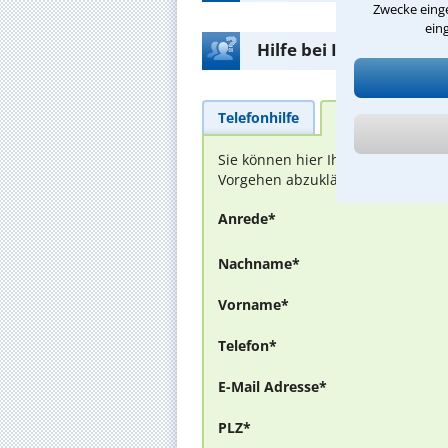
Zwecke einge
ein
Hilfe bei Ihrer Anwalt
Telefonhilfe
Beratungsanfra
Sie können hier Ihren Fall schild
Vorgehen abzuklären. Die Rückmel
Anrede*
Nachname*
Vorname*
Telefon*
E-Mail Adresse*
PLZ*