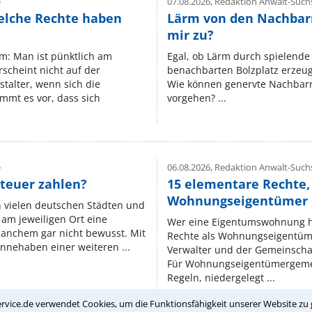
e
07.08.2026,
Redaktion Anwalt-Suchs
elche Rechte haben
Lärm von den Nachbar
mir zu?
um: Man ist pünktlich am
Egal, ob Lärm durch spielende 
rscheint nicht auf der
benachbarten Bolzplatz erzeugt 
stalter, wenn sich die
Wie können genervte Nachbarn
mmt es vor, dass sich
vorgehen? ...
e
06.08.2026,
Redaktion Anwalt-Suchs
teuer zahlen?
15 elementare Rechte, 
Wohnungseigentümer k
n vielen deutschen Städten und
am jeweiligen Ort eine
Wer eine Eigentumswohnung hat
manchem gar nicht bewusst. Mit
Rechte als Wohnungseigentüm
nnehaben einer weiteren ...
Verwalter und der Gemeinschaf
Für Wohnungseigentümergemei
Regeln, niedergelegt ...
rvice.de verwendet Cookies, um die Funktionsfähigkeit unserer Website zu 