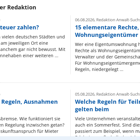
rer Redaktion
e
06.08.2026,
Redaktion Anwalt-Suchs
teuer zahlen?
15 elementare Rechte, 
Wohnungseigentümer k
n vielen deutschen Städten und
am jeweiligen Ort eine
Wer eine Eigentumswohnung hat
manchem gar nicht bewusst. Mit
Rechte als Wohnungseigentüm
nnehaben einer weiteren ...
Verwalter und der Gemeinschaf
Für Wohnungseigentümergemei
Regeln, niedergelegt ...
e
05.08.2026,
Redaktion Anwalt-Suchs
e Regeln, Ausnahmen
Welche Regeln für Teil
gelten beim
isbremse. Wie funktioniert sie
Viele Unternehmen veranstalt
nen Regelung inzwischen getan?
auch ein Sommerfest. Sind dies
uskunftsanspruch für Mieter
passiert zum Beispiel, wenn m
Erlebnisse außerhalb der Arbeit