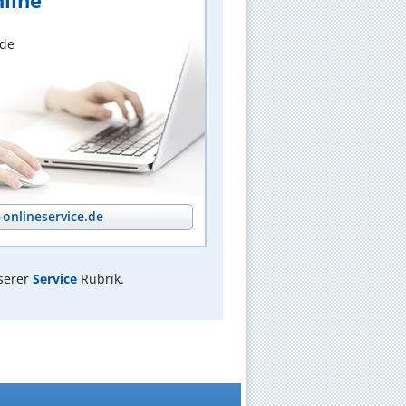
line
nde
onlineservice.de
serer
Service
Rubrik.