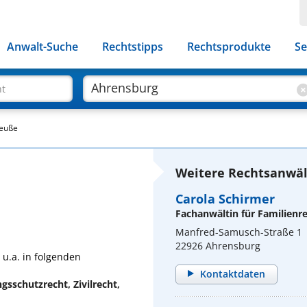
Anwalt-Suche
Rechtstipps
Rechtsprodukte
Se
ht
reuße
Weitere Rechtsanwäl
Carola Schirmer
Fachanwältin für Familienr
Manfred-Samusch-Straße 1
22926 Ahrensburg
 u.a. in folgenden
Kontaktdaten
gsschutzrecht, Zivilrecht,