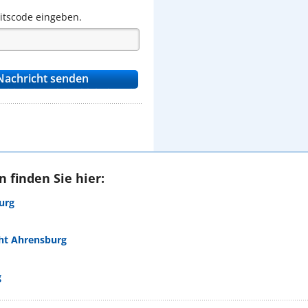
eitscode eingeben.
 finden Sie hier:
urg
ht Ahrensburg
g