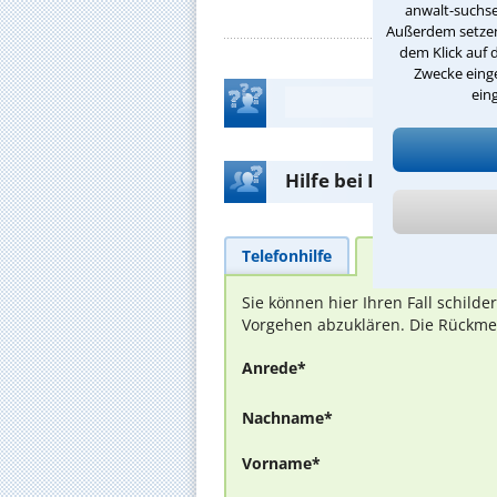
anwalt-suchse
Außerdem setzen 
dem Klick auf 
Zwecke einge
ein
Hilfe bei Ihrer Anwalt
Telefonhilfe
Beratungsanfra
Sie können hier Ihren Fall schild
Vorgehen abzuklären. Die Rückmel
Anrede*
Nachname*
Vorname*