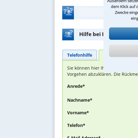
Außerdem setzen 
dem Klick auf 
Zwecke einge
ein
Hilfe bei Ihrer Anwalt
Telefonhilfe
Beratungsanfra
Sie können hier Ihren Fall schild
Vorgehen abzuklären. Die Rückmel
Anrede*
Nachname*
Vorname*
Telefon*
E-Mail Adresse*