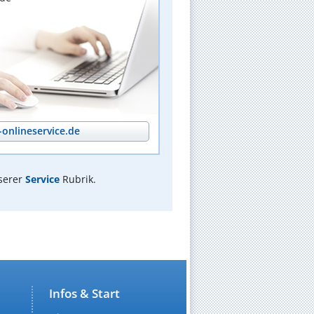
onlineservice.de
serer
Service
Rubrik.
Infos & Start