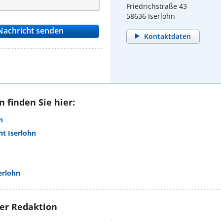
Friedrichstraße 43
58636 Iserlohn
Kontaktdaten
 finden Sie hier:
n
t Iserlohn
erlohn
rer Redaktion