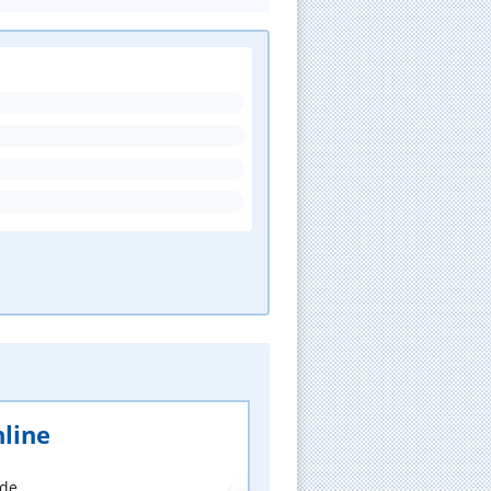
line
nde