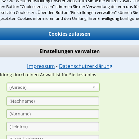
wir zur Weiterentwicklung unserer Website im Sinne der Nutzer zusätzliche
den Button "Cookies zulassen" stimmen Sie der Verwendung der von uns fü
Teste Dein Rechtswissen
setzten Cookies zu. Über den Button "Einstellungen verwalten" können Sie 
gesetzten Cookies informieren und den Umfang Ihrer Einwilligung konfigurie
Cookies zulassen
suche?
Einstellungen verwalten
ge
Impressum
Datenschutzerklärung
⁃
ern. Anschließend werden sich spezialisierte Rechtsanwälte bei Ih
dung durch einen Anwalt ist für Sie kostenlos.
(Anrede)