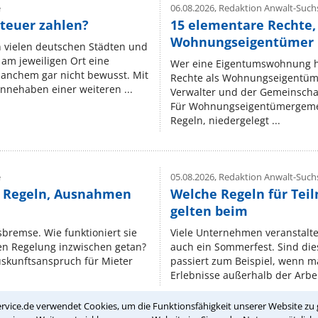
e
06.08.2026,
Redaktion Anwalt-Suchs
teuer zahlen?
15 elementare Rechte, 
Wohnungseigentümer k
n vielen deutschen Städten und
am jeweiligen Ort eine
Wer eine Eigentumswohnung hat
manchem gar nicht bewusst. Mit
Rechte als Wohnungseigentüm
nnehaben einer weiteren ...
Verwalter und der Gemeinschaf
Für Wohnungseigentümergemei
Regeln, niedergelegt ...
e
05.08.2026,
Redaktion Anwalt-Suchs
e Regeln, Ausnahmen
Welche Regeln für Teil
gelten beim
isbremse. Wie funktioniert sie
Viele Unternehmen veranstalt
nen Regelung inzwischen getan?
auch ein Sommerfest. Sind dies
uskunftsanspruch für Mieter
passiert zum Beispiel, wenn m
Erlebnisse außerhalb der Arbeit
rvice.de verwendet Cookies, um die Funktionsfähigkeit unserer Website zu 