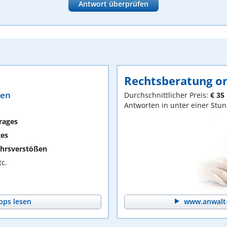
Antwort überprüfen
Rechtsberatung on
ten
Durchschnittlicher Preis:
€ 35
Antworten in unter einer Stu
rages
ges
hrsverstößen
c.
pps lesen
www.anwalt-