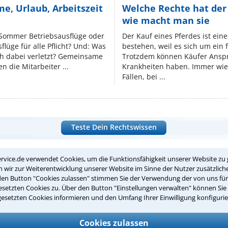
e, Urlaub, Arbeitszeit
Welche Rechte hat der
wie macht man sie
 Sommer Betriebsausflüge oder
Der Kauf eines Pferdes ist ein
lüge für alle Pflicht? Und: Was
bestehen, weil es sich um ein
ch dabei verletzt? Gemeinsame
Trotzdem können Käufer Ansp
n die Mitarbeiter ...
Krankheiten haben. Immer wied
Fällen, bei ...
Teste Dein Rechtswissen
rvice.de verwendet Cookies, um die Funktionsfähigkeit unserer Website zu 
suche?
wir zur Weiterentwicklung unserer Website im Sinne der Nutzer zusätzliche
den Button "Cookies zulassen" stimmen Sie der Verwendung der von uns fü
setzten Cookies zu. Über den Button "Einstellungen verwalten" können Sie 
gesetzten Cookies informieren und den Umfang Ihrer Einwilligung konfigurie
ge
ern. Anschließend werden sich spezialisierte Rechtsanwälte bei Ih
Cookies zulassen