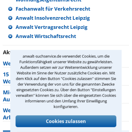
Fachanwalt für Verkehrsrecht
Anwalt Insolvenzrecht Leipzig
Anwalt Vertragsrecht Leipzig
Anwalt Wirtschaftsrecht
Aktuelle Rechtstipps unserer Redaktion
anwalt-suchservice.de verwendet Cookies, um die
Funktionsfähigkeit unserer Website zu gewährleisten.
Wer muss Zweitwohnungssteuer zahlen?
Außerdem setzen wir zur Weiterentwicklung unserer
Website im Sinne der Nutzer zusätzliche Cookies ein. Mit
15 elementare Rechte, die jeder
dem Klick auf den Button "Cookies zulassen" stimmen Sie
Wohnungseigentümer kennen sollte
der Verwendung der von uns für die genannten Zwecke
eingesetzten Cookies zu. Über den Button "Einstellungen
Mietpreisbremse 2026: Alle Regeln,
verwalten" können Sie sich über die eingesetzten Cookies
Ausnahmen und Rechte für Mieter
informieren und den Umfang Ihrer Einwilligung
konfigurieren.
Welche Regeln für Teilnahme, Urlaub,
Arbeitszeit gelten beim
Cookies zulassen