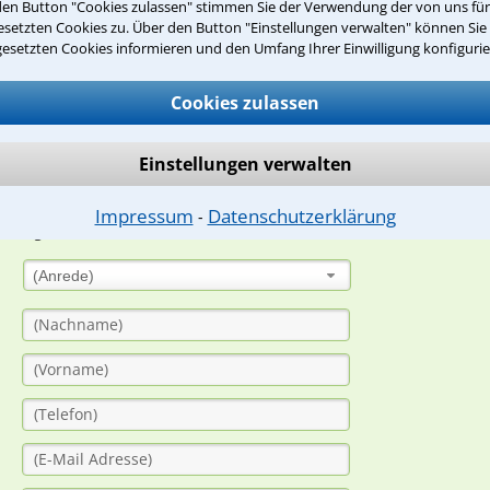
den Button "Cookies zulassen" stimmen Sie der Verwendung der von uns fü
Teste Dein Rechtswissen
setzten Cookies zu. Über den Button "Einstellungen verwalten" können Sie 
gesetzten Cookies informieren und den Umfang Ihrer Einwilligung konfigurie
suche?
Cookies zulassen
Einstellungen verwalten
ge
ern. Anschließend werden sich spezialisierte Rechtsanwälte bei Ih
Impressum
Datenschutzerklärung
⁃
dung durch einen Anwalt ist für Sie kostenlos.
(Anrede)