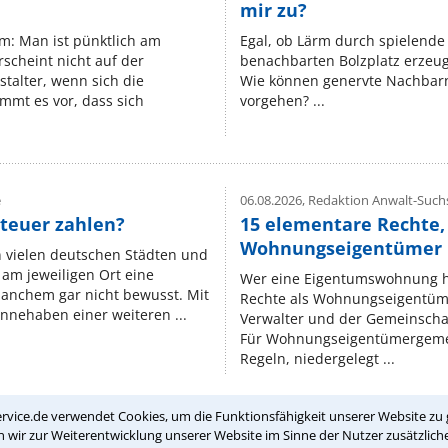
mir zu?
um: Man ist pünktlich am
Egal, ob Lärm durch spielende 
rscheint nicht auf der
benachbarten Bolzplatz erzeugt 
stalter, wenn sich die
Wie können genervte Nachbarn
mmt es vor, dass sich
vorgehen? ...
e
06.08.2026,
Redaktion Anwalt-Suchs
teuer zahlen?
15 elementare Rechte, 
Wohnungseigentümer k
n vielen deutschen Städten und
am jeweiligen Ort eine
Wer eine Eigentumswohnung hat
manchem gar nicht bewusst. Mit
Rechte als Wohnungseigentüm
nnehaben einer weiteren ...
Verwalter und der Gemeinschaf
Für Wohnungseigentümergemei
Regeln, niedergelegt ...
rvice.de verwendet Cookies, um die Funktionsfähigkeit unserer Website zu 
wir zur Weiterentwicklung unserer Website im Sinne der Nutzer zusätzliche