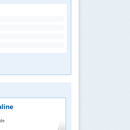
line
nde