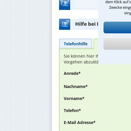
dem Klick auf 
Zwecke einge
ein
Hilfe bei Ihrer Anwalt
Telefonhilfe
Beratungsanfra
Sie können hier Ihren Fall schild
Vorgehen abzuklären. Die Rückmel
Anrede*
Nachname*
Vorname*
Telefon*
E-Mail Adresse*