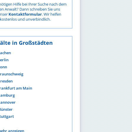
nötigen Hilfe bei Ihrer Suche nach dem
gen Anwalt? Dann schreiben Sie uns
unser
Kontaktformular
. Wir helfen
kostenlos und unverbindlich.
älte in Großstädten
achen
erlin
onn
raunschweig
resden
rankfurt am Main
amburg
annover
ünster
tuttgart
ehr anzeigen