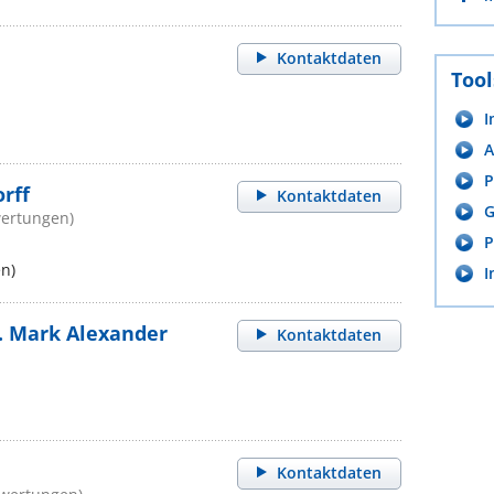
Kontaktdaten
Tool
I
A
P
rff
Kontaktdaten
G
wertungen)
P
n)
I
ur. Mark Alexander
Kontaktdaten
Kontaktdaten