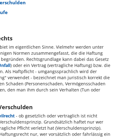
Verschulden
rufe
echts
biet im eigentlichen Sinne. Vielmehr werden unter
ejenigen Normen zusammengefasst, die die Haftung
ft begründen. Rechtsgrundlage kann dabei das Gesetz
nfall
) oder ein Vertrag (vertragliche Haftung) bzw. die
en.
Als Haftpflicht - umgangssprachlich wird der
ung" verwendet - bezeichnet man juristisch korrekt die
n den Schaden (Personenschaden, Vermögensschaden
zen, den man ihm durch sein Verhalten (Tun oder
 Verschulden
vilrecht
- ob gesetzlich oder vertraglich ist nicht
Verschuldensprinzip. Grundsätzlich haftet nur wer
agliche Pflicht verletzt hat (Verschuldensprinzip).
aftungsrecht nur, wer vorsätzlich oder fahrlässig ein