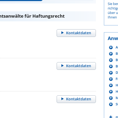
Sie be
richti
über 
htsanwälte für Haftungsrecht
Ihnen 
Kontaktdaten
Anw
A
B
B
Kontaktdaten
B
D
F
H
H
M
Kontaktdaten
S
m