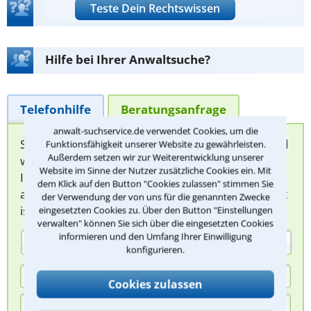
Teste Dein Rechtswissen
Hilfe bei Ihrer Anwaltsuche?
Telefonhilfe
Beratungsanfrage
anwalt-suchservice.de verwendet Cookies, um die
Sie können hier Ihren Fall schildern. Anschließend
Funktionsfähigkeit unserer Website zu gewährleisten.
Außerdem setzen wir zur Weiterentwicklung unserer
werden sich spezialisierte Rechtsanwälte bei
Website im Sinne der Nutzer zusätzliche Cookies ein. Mit
Ihnen melden, um das weitere Vorgehen
dem Klick auf den Button "Cookies zulassen" stimmen Sie
abzuklären. Die Rückmeldung durch einen Anwalt
der Verwendung der von uns für die genannten Zwecke
ist für Sie kostenlos.
eingesetzten Cookies zu. Über den Button "Einstellungen
verwalten" können Sie sich über die eingesetzten Cookies
informieren und den Umfang Ihrer Einwilligung
(Anrede)
konfigurieren.
Cookies zulassen