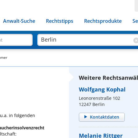
Anwalt-Suche
Rechtstipps
Rechtsprodukte
Se
ht
ömer
Weitere Rechtsanwält
Wolfgang Kophal
Leonorenstraße 102
12247 Berlin
u.a. in folgenden
Kontaktdaten
raucherinsolvenzrecht
tschaft:
Melanie Rittger