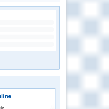
line
nde