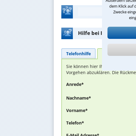
Außerdem setzen 
dem Klick auf 
Zwecke einge
ein
Hilfe bei Ihrer Anwalt
Telefonhilfe
Beratungsanfra
Sie können hier Ihren Fall schild
Vorgehen abzuklären. Die Rückmel
Anrede*
Nachname*
Vorname*
Telefon*
E-Mail Adresse*