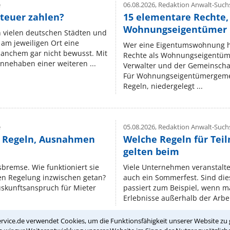
e
06.08.2026,
Redaktion Anwalt-Suchs
teuer zahlen?
15 elementare Rechte, 
Wohnungseigentümer k
n vielen deutschen Städten und
am jeweiligen Ort eine
Wer eine Eigentumswohnung hat
manchem gar nicht bewusst. Mit
Rechte als Wohnungseigentüm
nnehaben einer weiteren ...
Verwalter und der Gemeinschaf
Für Wohnungseigentümergemei
Regeln, niedergelegt ...
e
05.08.2026,
Redaktion Anwalt-Suchs
e Regeln, Ausnahmen
Welche Regeln für Teil
gelten beim
isbremse. Wie funktioniert sie
Viele Unternehmen veranstalt
nen Regelung inzwischen getan?
auch ein Sommerfest. Sind dies
uskunftsanspruch für Mieter
passiert zum Beispiel, wenn m
Erlebnisse außerhalb der Arbeit
rvice.de verwendet Cookies, um die Funktionsfähigkeit unserer Website zu 