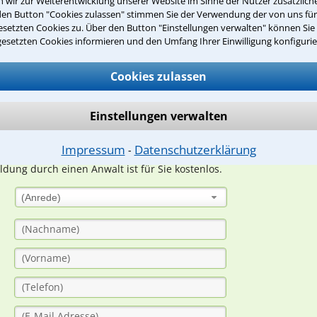
wir zur Weiterentwicklung unserer Website im Sinne der Nutzer zusätzliche
den Button "Cookies zulassen" stimmen Sie der Verwendung der von uns fü
Teste Dein Rechtswissen
setzten Cookies zu. Über den Button "Einstellungen verwalten" können Sie 
gesetzten Cookies informieren und den Umfang Ihrer Einwilligung konfigurie
Cookies zulassen
suche?
Einstellungen verwalten
ge
Impressum
Datenschutzerklärung
⁃
ern. Anschließend werden sich spezialisierte Rechtsanwälte bei Ih
dung durch einen Anwalt ist für Sie kostenlos.
(Anrede)