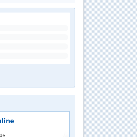
line
nde