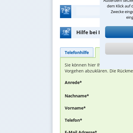
Außerdem setzen 
dem Klick auf 
Zwecke einge
ein
Hilfe bei Ihrer Anwalt
Telefonhilfe
Beratungsanfra
Sie können hier Ihren Fall schild
Vorgehen abzuklären. Die Rückmel
Anrede*
Nachname*
Vorname*
Telefon*
E-Mail Adresse*