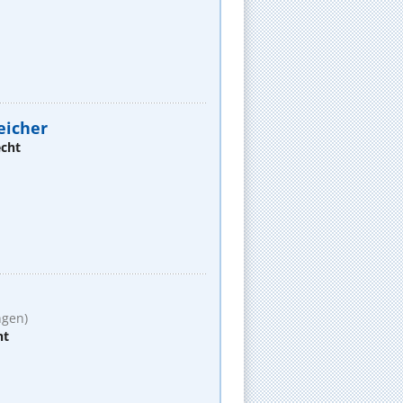
eicher
echt
ngen)
ht