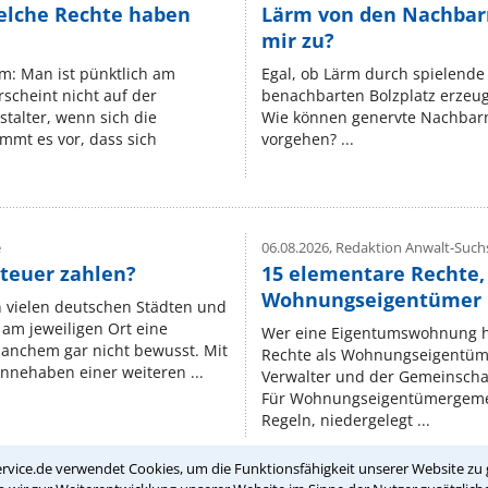
elche Rechte haben
Lärm von den Nachbar
mir zu?
um: Man ist pünktlich am
Egal, ob Lärm durch spielende 
rscheint nicht auf der
benachbarten Bolzplatz erzeugt 
stalter, wenn sich die
Wie können genervte Nachbarn
mmt es vor, dass sich
vorgehen? ...
e
06.08.2026,
Redaktion Anwalt-Suchs
teuer zahlen?
15 elementare Rechte, 
Wohnungseigentümer k
n vielen deutschen Städten und
am jeweiligen Ort eine
Wer eine Eigentumswohnung hat
manchem gar nicht bewusst. Mit
Rechte als Wohnungseigentüm
nnehaben einer weiteren ...
Verwalter und der Gemeinschaf
Für Wohnungseigentümergemei
Regeln, niedergelegt ...
rvice.de verwendet Cookies, um die Funktionsfähigkeit unserer Website zu 