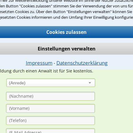
wir zur Weiterentwicklung unserer Website im Sinne der Nutzer zusätzliche
den Button "Cookies zulassen" stimmen Sie der Verwendung der von uns fü
Teste Dein Rechtswissen
setzten Cookies zu. Über den Button "Einstellungen verwalten" können Sie 
gesetzten Cookies informieren und den Umfang Ihrer Einwilligung konfigurie
Cookies zulassen
suche?
Einstellungen verwalten
ge
Impressum
Datenschutzerklärung
⁃
ern. Anschließend werden sich spezialisierte Rechtsanwälte bei Ih
dung durch einen Anwalt ist für Sie kostenlos.
(Anrede)