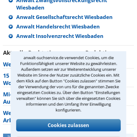
Anwalt Zwangsvollstreckungsrecht
Wiesbaden
Anwalt Gesellschaftsrecht Wiesbaden
Anwalt Handelsrecht Wiesbaden
Anwalt Insolvenzrecht Wiesbaden
Aktuelle Rechtstipps unserer Redaktion
anwalt-suchservice.de verwendet Cookies, um die
Wer muss Zweitwohnungssteuer zahlen?
Funktionsfähigkeit unserer Website zu gewährleisten.
Außerdem setzen wir zur Weiterentwicklung unserer
15 elementare Rechte, die jeder
Website im Sinne der Nutzer zusätzliche Cookies ein. Mit
dem Klick auf den Button "Cookies zulassen" stimmen Sie
Wohnungseigentümer kennen sollte
der Verwendung der von uns für die genannten Zwecke
eingesetzten Cookies zu. Über den Button "Einstellungen
Mietpreisbremse 2026: Alle Regeln,
verwalten" können Sie sich über die eingesetzten Cookies
Ausnahmen und Rechte für Mieter
informieren und den Umfang Ihrer Einwilligung
konfigurieren.
Welche Regeln für Teilnahme, Urlaub,
Arbeitszeit gelten beim
Cookies zulassen