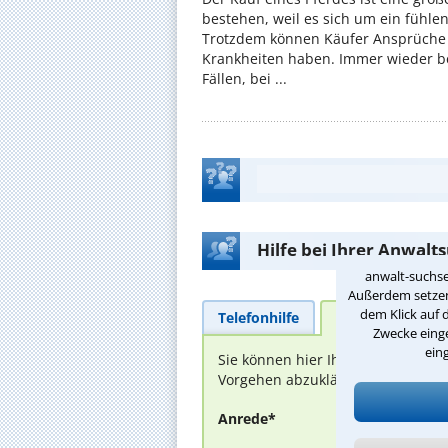
bestehen, weil es sich um ein fühl
Trotzdem können Käufer Ansprüche
Krankheiten haben. Immer wieder be
Fällen, bei ...
Hilfe bei Ihrer Anwalt
anwalt-suchse
Außerdem setzen 
dem Klick auf 
Telefonhilfe
Beratungsanfra
Zwecke einge
ein
Sie können hier Ihren Fall schild
Vorgehen abzuklären. Die Rückmel
Anrede*