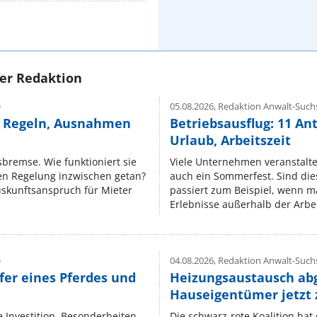
rer Redaktion
e
05.08.2026,
Redaktion Anwalt-Suchs
e Regeln, Ausnahmen
Betriebsausflug: 11 An
Urlaub, Arbeitszeit
isbremse. Wie funktioniert sie
Viele Unternehmen veranstalt
nen Regelung inzwischen getan?
auch ein Sommerfest. Sind dies
uskunftsanspruch für Mieter
passiert zum Beispiel, wenn m
Erlebnisse außerhalb der Arbeit
e
04.08.2026,
Redaktion Anwalt-Suchs
fer eines Pferdes und
Heizungsaustausch ab
Hauseigentümer jetzt
e Investition. Besonderheiten
Die schwarz-rote Koalition ha