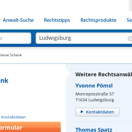
Anwalt-Suche
Rechtstipps
Rechtsprodukte
Se
ht
Melanie Schenk
Weitere Rechtsanwäl
enk
Yvonne Pömsl
Monreposstraße 57
71634 Ludwigsburg
Kontaktdaten
n Kontaktdaten
ormular
Thomas Spatz