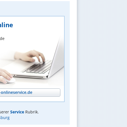
line
nde
onlineservice.de
serer
Service
Rubrik.
sburg