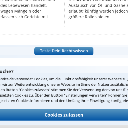
endes Lebewesen handelt.
Austausch von Öl‑ und Gasheiz
 wegen Mängeln oder
erlaubt; künftig werden jedoch
fassen sich Gerichte mit
größere Rolle spielen. ...
Teste Dein Rechtswissen
suche?
rvice.de verwendet Cookies, um die Funktionsfähigkeit unserer Website zu 
wir zur Weiterentwicklung unserer Website im Sinne der Nutzer zusätzliche
den Button "Cookies zulassen" stimmen Sie der Verwendung der von uns fü
ge
setzten Cookies zu. Über den Button "Einstellungen verwalten" können Sie 
gesetzten Cookies informieren und den Umfang Ihrer Einwilligung konfigurie
ern. Anschließend werden sich spezialisierte Rechtsanwälte bei Ih
dung durch einen Anwalt ist für Sie kostenlos.
Cookies zulassen
(Anrede)