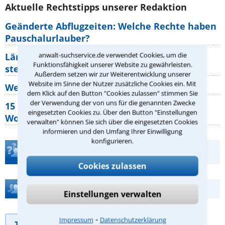
Aktuelle Rechtstipps unserer Redaktion
Geänderte Abflugzeiten: Welche Rechte haben
Pauschalurlauber?
anwalt-suchservice.de verwendet Cookies, um die
Lärm von den Nachbarn: Welche Rechte
Funktionsfähigkeit unserer Website zu gewährleisten.
stehen mir zu?
Außerdem setzen wir zur Weiterentwicklung unserer
Website im Sinne der Nutzer zusätzliche Cookies ein. Mit
Wer muss Zweitwohnungssteuer zahlen?
dem Klick auf den Button "Cookies zulassen" stimmen Sie
der Verwendung der von uns für die genannten Zwecke
15 elementare Rechte, die jeder
eingesetzten Cookies zu. Über den Button "Einstellungen
Wohnungseigentümer kennen sollte
verwalten" können Sie sich über die eingesetzten Cookies
informieren und den Umfang Ihrer Einwilligung
konfigurieren.
Teste Dein Rechtswissen
Cookies zulassen
Hilfe bei Ihrer Anwaltsuche?
Einstellungen verwalten
⁃
Impressum
Datenschutzerklärung
Telefonhilfe
Beratungsanfrage