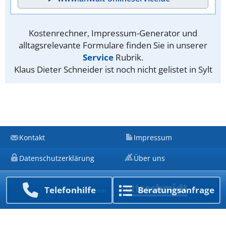
Kostenrechner, Impressum-Generator und
alltagsrelevante Formulare finden Sie in unserer
Service
Rubrik.
Klaus Dieter Schneider ist noch nicht gelistet in Sylt
Kontakt
Impressum
Datenschutzerklärung
Über uns
Telefon­hilfe
Beratungs­anfrage
Ein Unternehmen von