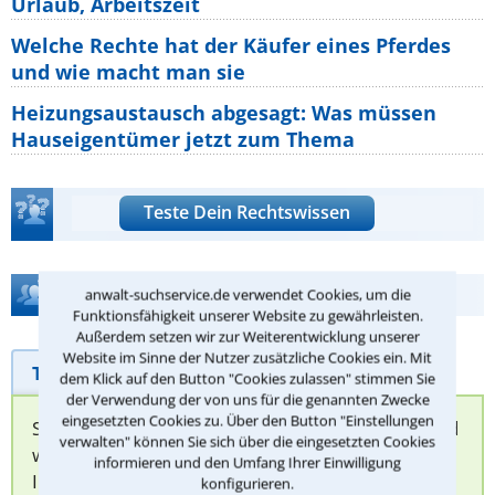
Urlaub, Arbeitszeit
Welche Rechte hat der Käufer eines Pferdes
und wie macht man sie
Heizungsaustausch abgesagt: Was müssen
Hauseigentümer jetzt zum Thema
Teste Dein Rechtswissen
Hilfe bei Ihrer Anwaltsuche?
anwalt-suchservice.de verwendet Cookies, um die
Funktionsfähigkeit unserer Website zu gewährleisten.
Außerdem setzen wir zur Weiterentwicklung unserer
Website im Sinne der Nutzer zusätzliche Cookies ein. Mit
Telefonhilfe
Beratungsanfrage
dem Klick auf den Button "Cookies zulassen" stimmen Sie
der Verwendung der von uns für die genannten Zwecke
eingesetzten Cookies zu. Über den Button "Einstellungen
Sie können hier Ihren Fall schildern. Anschließend
verwalten" können Sie sich über die eingesetzten Cookies
werden sich spezialisierte Rechtsanwälte bei
informieren und den Umfang Ihrer Einwilligung
Ihnen melden, um das weitere Vorgehen
konfigurieren.