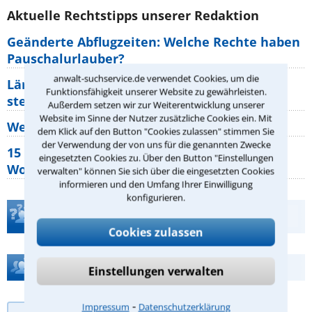
Aktuelle Rechtstipps unserer Redaktion
Geänderte Abflugzeiten: Welche Rechte haben
Pauschalurlauber?
anwalt-suchservice.de verwendet Cookies, um die
Lärm von den Nachbarn: Welche Rechte
Funktionsfähigkeit unserer Website zu gewährleisten.
stehen mir zu?
Außerdem setzen wir zur Weiterentwicklung unserer
Website im Sinne der Nutzer zusätzliche Cookies ein. Mit
Wer muss Zweitwohnungssteuer zahlen?
dem Klick auf den Button "Cookies zulassen" stimmen Sie
der Verwendung der von uns für die genannten Zwecke
15 elementare Rechte, die jeder
eingesetzten Cookies zu. Über den Button "Einstellungen
Wohnungseigentümer kennen sollte
verwalten" können Sie sich über die eingesetzten Cookies
informieren und den Umfang Ihrer Einwilligung
konfigurieren.
Teste Dein Rechtswissen
Cookies zulassen
Hilfe bei Ihrer Anwaltsuche?
Einstellungen verwalten
⁃
Impressum
Datenschutzerklärung