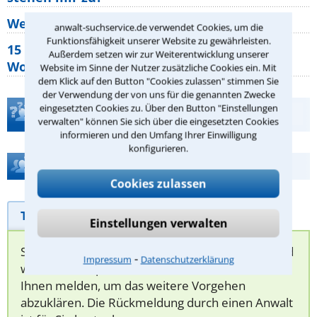
Wer muss Zweitwohnungssteuer zahlen?
anwalt-suchservice.de verwendet Cookies, um die
Funktionsfähigkeit unserer Website zu gewährleisten.
15 elementare Rechte, die jeder
Außerdem setzen wir zur Weiterentwicklung unserer
Wohnungseigentümer kennen sollte
Website im Sinne der Nutzer zusätzliche Cookies ein. Mit
dem Klick auf den Button "Cookies zulassen" stimmen Sie
der Verwendung der von uns für die genannten Zwecke
eingesetzten Cookies zu. Über den Button "Einstellungen
Teste Dein Rechtswissen
verwalten" können Sie sich über die eingesetzten Cookies
informieren und den Umfang Ihrer Einwilligung
konfigurieren.
Hilfe bei Ihrer Anwaltsuche?
Cookies zulassen
Telefonhilfe
Beratungsanfrage
Einstellungen verwalten
Sie können hier Ihren Fall schildern. Anschließend
⁃
Impressum
Datenschutzerklärung
werden sich spezialisierte Rechtsanwälte bei
Ihnen melden, um das weitere Vorgehen
abzuklären. Die Rückmeldung durch einen Anwalt