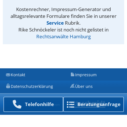
Kostenrechner, Impressum-Generator und
alltagsrelevante Formulare finden Sie in unserer
Service
Rubrik.
Rike Schnöckeler ist noch nicht gelistet in
Rechtsanwälte Hamburg
Kontakt
Impressum
Datenschutzerklärung
Über uns
Telefon­hilfe
Beratungs­anfrage
Ein Unternehmen von