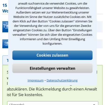
anwalt-suchservice.de verwendet Cookies, um die
15 elementare Rechte, die jeder
Funktionsfähigkeit unserer Website zu gewährleisten.
Wohnungseigentümer kennen sollte
Außerdem setzen wir zur Weiterentwicklung unserer
Website im Sinne der Nutzer zusätzliche Cookies ein. Mit
dem Klick auf den Button "Cookies zulassen" stimmen Sie
der Verwendung der von uns für die genannten Zwecke
Teste Dein Rechtswissen
eingesetzten Cookies zu. Über den Button "Einstellungen
verwalten" können Sie sich über die eingesetzten Cookies
informieren und den Umfang Ihrer Einwilligung
Hilfe bei Ihrer Anwaltsuche?
konfigurieren.
Cookies zulassen
Telefonhilfe
Beratungsanfrage
Einstellungen verwalten
Sie können hier Ihren Fall schildern. Anschließend
werden sich spezialisierte Rechtsanwälte bei
⁃
Impressum
Datenschutzerklärung
Ihnen melden, um das weitere Vorgehen
abzuklären. Die Rückmeldung durch einen Anwalt
ist für Sie kostenlos.