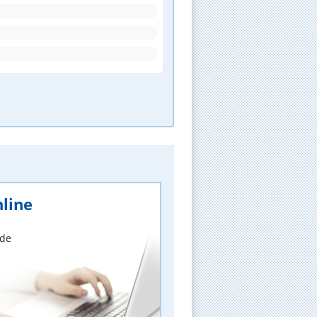
line
nde