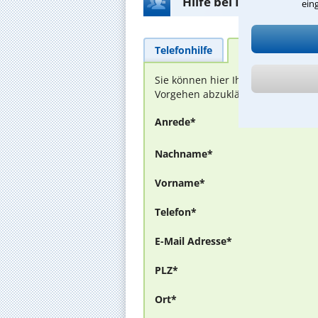
Hilfe bei Ihrer Anwalt
ein
Telefonhilfe
Beratungsanfra
Sie können hier Ihren Fall schild
Vorgehen abzuklären. Die Rückmel
Anrede*
Nachname*
Vorname*
Telefon*
E-Mail Adresse*
PLZ*
Ort*