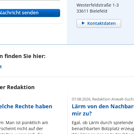
Westerfeldstraße 1-3
33611 Bielefeld
Kontaktdaten
 finden Sie hier:
t
rer Redaktion
e
07.08.2026,
Redaktion Anwalt-Suchs
elche Rechte haben
Lärm von den Nachbar
mir zu?
um: Man ist pünktlich am
Egal, ob Lärm durch spielende 
rscheint nicht auf der
benachbarten Bolzplatz erzeugt 