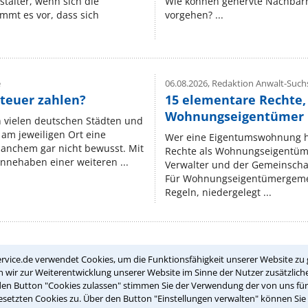
stalter, wenn sich die
Wie können genervte Nachbarn
mmt es vor, dass sich
vorgehen? ...
e
06.08.2026,
Redaktion Anwalt-Suchs
teuer zahlen?
15 elementare Rechte, 
Wohnungseigentümer k
n vielen deutschen Städten und
am jeweiligen Ort eine
Wer eine Eigentumswohnung hat
manchem gar nicht bewusst. Mit
Rechte als Wohnungseigentüm
nnehaben einer weiteren ...
Verwalter und der Gemeinschaf
Für Wohnungseigentümergemei
Regeln, niedergelegt ...
rvice.de verwendet Cookies, um die Funktionsfähigkeit unserer Website zu 
Teste Dein Rechtswissen
wir zur Weiterentwicklung unserer Website im Sinne der Nutzer zusätzliche
den Button "Cookies zulassen" stimmen Sie der Verwendung der von uns fü
setzten Cookies zu. Über den Button "Einstellungen verwalten" können Sie 