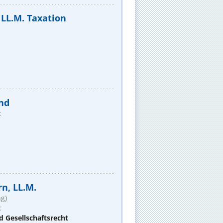
LL.M. Taxation
nd
t
rn, LL.M.
g)
t
d Gesellschaftsrecht