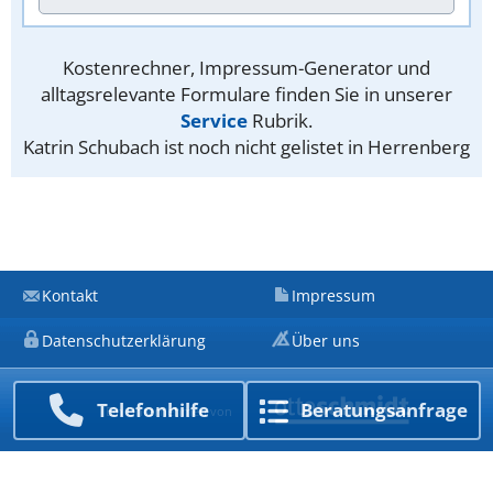
Kostenrechner, Impressum-Generator und
alltagsrelevante Formulare finden Sie in unserer
Service
Rubrik.
Katrin Schubach ist noch nicht gelistet in Herrenberg
Kontakt
Impressum
Datenschutzerklärung
Über uns
Telefon­hilfe
Beratungs­anfrage
Ein Unternehmen von