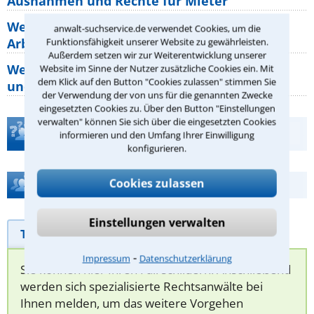
Ausnahmen und Rechte für Mieter
Welche Regeln für Teilnahme, Urlaub,
anwalt-suchservice.de verwendet Cookies, um die
Arbeitszeit gelten beim
Funktionsfähigkeit unserer Website zu gewährleisten.
Außerdem setzen wir zur Weiterentwicklung unserer
Welche Rechte hat der Käufer eines Pferdes
Website im Sinne der Nutzer zusätzliche Cookies ein. Mit
dem Klick auf den Button "Cookies zulassen" stimmen Sie
und wie macht man sie
der Verwendung der von uns für die genannten Zwecke
eingesetzten Cookies zu. Über den Button "Einstellungen
verwalten" können Sie sich über die eingesetzten Cookies
Teste Dein Rechtswissen
informieren und den Umfang Ihrer Einwilligung
konfigurieren.
Hilfe bei Ihrer Anwaltsuche?
Cookies zulassen
Einstellungen verwalten
Telefonhilfe
Beratungsanfrage
⁃
Impressum
Datenschutzerklärung
Sie können hier Ihren Fall schildern. Anschließend
werden sich spezialisierte Rechtsanwälte bei
Ihnen melden, um das weitere Vorgehen