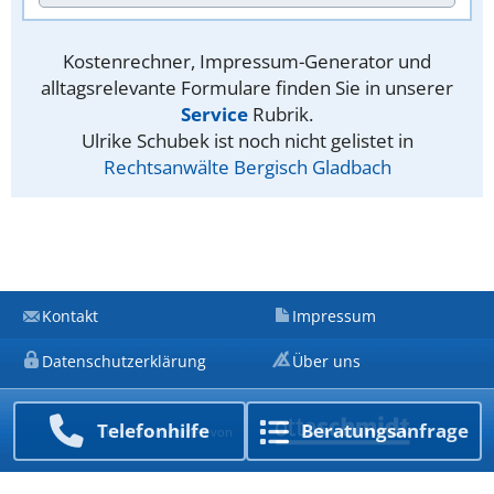
Kostenrechner, Impressum-Generator und
alltagsrelevante Formulare finden Sie in unserer
Service
Rubrik.
Ulrike Schubek ist noch nicht gelistet in
Rechtsanwälte Bergisch Gladbach
Kontakt
Impressum
Datenschutzerklärung
Über uns
Telefon­hilfe
Beratungs­anfrage
Ein Unternehmen von