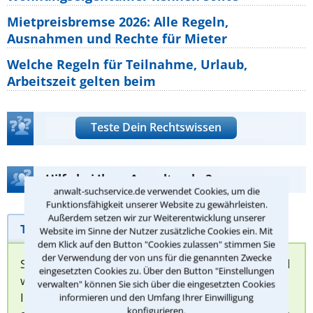
Mietpreisbremse 2026: Alle Regeln,
Ausnahmen und Rechte für Mieter
Welche Regeln für Teilnahme, Urlaub,
Arbeitszeit gelten beim
Teste Dein Rechtswissen
Hilfe bei Ihrer Anwaltsuche?
anwalt-suchservice.de verwendet Cookies, um die
Funktionsfähigkeit unserer Website zu gewährleisten.
Außerdem setzen wir zur Weiterentwicklung unserer
Telefonhilfe
Beratungsanfrage
Website im Sinne der Nutzer zusätzliche Cookies ein. Mit
dem Klick auf den Button "Cookies zulassen" stimmen Sie
der Verwendung der von uns für die genannten Zwecke
Sie können hier Ihren Fall schildern. Anschließend
eingesetzten Cookies zu. Über den Button "Einstellungen
werden sich spezialisierte Rechtsanwälte bei
verwalten" können Sie sich über die eingesetzten Cookies
Ihnen melden, um das weitere Vorgehen
informieren und den Umfang Ihrer Einwilligung
konfigurieren.