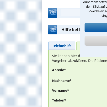
Außerdem setzen 
dem Klick auf 
Zwecke einge
ein
Hilfe bei Ihrer Anwalt
Telefonhilfe
Beratungsanfra
Sie können hier Ihren Fall schild
Vorgehen abzuklären. Die Rückmel
Anrede*
Nachname*
Vorname*
Telefon*