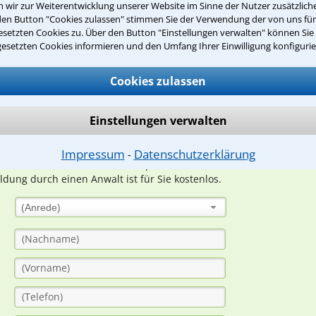
wir zur Weiterentwicklung unserer Website im Sinne der Nutzer zusätzliche
den Button "Cookies zulassen" stimmen Sie der Verwendung der von uns fü
setzten Cookies zu. Über den Button "Einstellungen verwalten" können Sie 
Teste Dein Rechtswissen
gesetzten Cookies informieren und den Umfang Ihrer Einwilligung konfigurie
Cookies zulassen
suche?
Einstellungen verwalten
ge
Impressum
Datenschutzerklärung
⁃
ern. Anschließend werden sich spezialisierte Rechtsanwälte bei Ih
dung durch einen Anwalt ist für Sie kostenlos.
(Anrede)