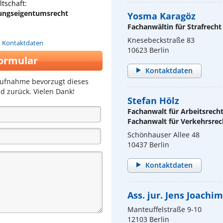
tschaft:
ungseigentumsrecht
Yosma Karagöz
Fachanwältin für Strafrecht
Knesebeckstraße 83
n Kontaktdaten
10623 Berlin
ormular
Kontaktdaten
aufnahme bevorzugt dieses
d zurück. Vielen Dank!
Stefan Hölz
Fachanwalt für Arbeitsrech
Fachanwalt für Verkehrsrec
Schönhauser Allee 48
10437 Berlin
Kontaktdaten
Ass. jur. Jens Joachi
Manteuffelstraße 9-10
12103 Berlin