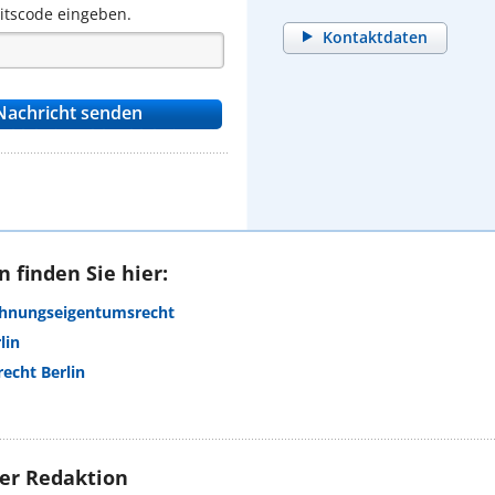
eitscode eingeben.
Kontaktdaten
 finden Sie hier:
ohnungseigentumsrecht
lin
cht Berlin
rer Redaktion