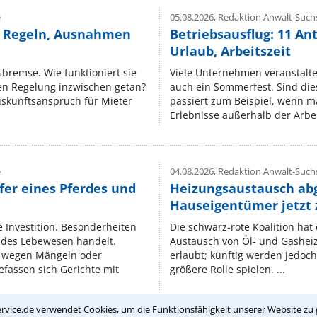
e
05.08.2026,
Redaktion Anwalt-Suchs
e Regeln, Ausnahmen
Betriebsausflug: 11 An
Urlaub, Arbeitszeit
isbremse. Wie funktioniert sie
Viele Unternehmen veranstalt
nen Regelung inzwischen getan?
auch ein Sommerfest. Sind dies
uskunftsanspruch für Mieter
passiert zum Beispiel, wenn m
Erlebnisse außerhalb der Arbeit
e
04.08.2026,
Redaktion Anwalt-Suchs
fer eines Pferdes und
Heizungsaustausch ab
Hauseigentümer jetzt
e Investition. Besonderheiten
Die schwarz-rote Koalition ha
endes Lebewesen handelt.
Austausch von Öl‑ und Gasheiz
 wegen Mängeln oder
erlaubt; künftig werden jedoch
fassen sich Gerichte mit
größere Rolle spielen. ...
rvice.de verwendet Cookies, um die Funktionsfähigkeit unserer Website zu 