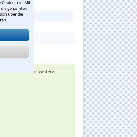
 Cookies ein. Mit
r die genannten
sich über die
ren.
nen melden, um das weitere