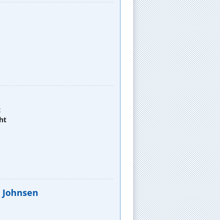
t
ht
m Johnsen