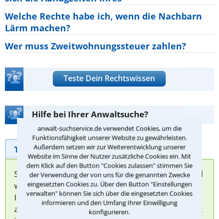
Welche Rechte habe ich, wenn die Nachbarn
Lärm machen?
Wer muss Zweitwohnungssteuer zahlen?
Teste Dein Rechtswissen
Hilfe bei Ihrer Anwaltsuche?
anwalt-suchservice.de verwendet Cookies, um die
Funktionsfähigkeit unserer Website zu gewährleisten.
Außerdem setzen wir zur Weiterentwicklung unserer
Telefonhilfe
Beratungsanfrage
Website im Sinne der Nutzer zusätzliche Cookies ein. Mit
dem Klick auf den Button "Cookies zulassen" stimmen Sie
Sie können hier Ihren Fall schildern. Anschließend
der Verwendung der von uns für die genannten Zwecke
eingesetzten Cookies zu. Über den Button "Einstellungen
werden sich spezialisierte Rechtsanwälte bei
verwalten" können Sie sich über die eingesetzten Cookies
Ihnen melden, um das weitere Vorgehen
informieren und den Umfang Ihrer Einwilligung
abzuklären. Die Rückmeldung durch einen Anwalt
konfigurieren.