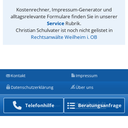
Kostenrechner, Impressum-Generator und
alltagsrelevante Formulare finden Sie in unserer
Service
Rubrik.
Christian Schulvater ist noch nicht gelistet in
Rechtsanwälte Weilheim i. OB
Kontakt
Impressum
Datenschutzerklärung
Über uns
Telefon­hilfe
Beratungs­anfrage
Ein Unternehmen von