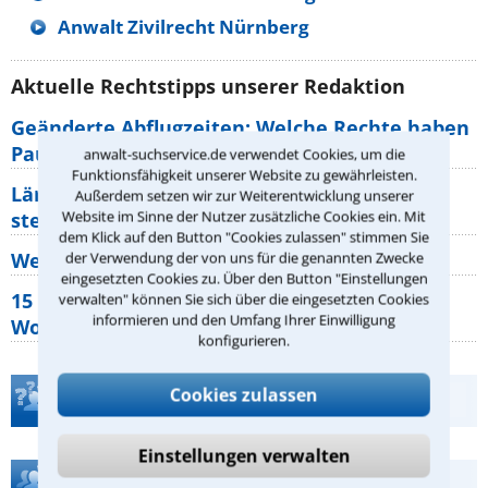
Anwalt Zivilrecht Nürnberg
Aktuelle Rechtstipps unserer Redaktion
Geänderte Abflugzeiten: Welche Rechte haben
Pauschalurlauber?
anwalt-suchservice.de verwendet Cookies, um die
Funktionsfähigkeit unserer Website zu gewährleisten.
Lärm von den Nachbarn: Welche Rechte
Außerdem setzen wir zur Weiterentwicklung unserer
Website im Sinne der Nutzer zusätzliche Cookies ein. Mit
stehen mir zu?
dem Klick auf den Button "Cookies zulassen" stimmen Sie
Wer muss Zweitwohnungssteuer zahlen?
der Verwendung der von uns für die genannten Zwecke
eingesetzten Cookies zu. Über den Button "Einstellungen
15 elementare Rechte, die jeder
verwalten" können Sie sich über die eingesetzten Cookies
informieren und den Umfang Ihrer Einwilligung
Wohnungseigentümer kennen sollte
konfigurieren.
Cookies zulassen
Teste Dein Rechtswissen
Einstellungen verwalten
Hilfe bei Ihrer Anwaltsuche?