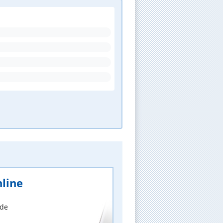
line
nde