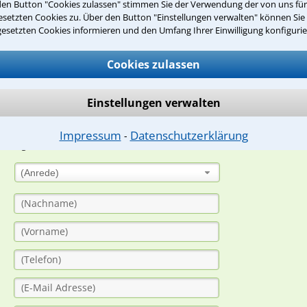
den Button "Cookies zulassen" stimmen Sie der Verwendung der von uns fü
Teste Dein Rechtswissen
setzten Cookies zu. Über den Button "Einstellungen verwalten" können Sie 
gesetzten Cookies informieren und den Umfang Ihrer Einwilligung konfigurie
suche?
Cookies zulassen
Einstellungen verwalten
ge
ern. Anschließend werden sich spezialisierte Rechtsanwälte bei Ih
Impressum
Datenschutzerklärung
⁃
dung durch einen Anwalt ist für Sie kostenlos.
(Anrede)