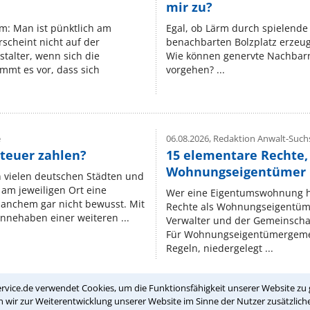
mir zu?
um: Man ist pünktlich am
Egal, ob Lärm durch spielende 
rscheint nicht auf der
benachbarten Bolzplatz erzeugt 
stalter, wenn sich die
Wie können genervte Nachbarn
mmt es vor, dass sich
vorgehen? ...
e
06.08.2026,
Redaktion Anwalt-Suchs
teuer zahlen?
15 elementare Rechte, 
Wohnungseigentümer k
n vielen deutschen Städten und
am jeweiligen Ort eine
Wer eine Eigentumswohnung hat
manchem gar nicht bewusst. Mit
Rechte als Wohnungseigentüm
nnehaben einer weiteren ...
Verwalter und der Gemeinschaf
Für Wohnungseigentümergemei
Regeln, niedergelegt ...
rvice.de verwendet Cookies, um die Funktionsfähigkeit unserer Website zu 
wir zur Weiterentwicklung unserer Website im Sinne der Nutzer zusätzliche