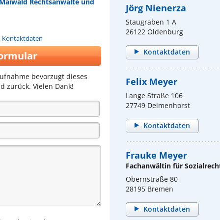
r, Maiwald Rechtsanwälte und
Jörg Nienerza
Staugraben 1 A
26122 Oldenburg
n Kontaktdaten
Kontaktdaten
ormular
aufnahme bevorzugt dieses
Felix Meyer
d zurück. Vielen Dank!
Lange Straße 106
27749 Delmenhorst
Kontaktdaten
Frauke Meyer
Fachanwältin für Sozialrech
Obernstraße 80
28195 Bremen
Kontaktdaten