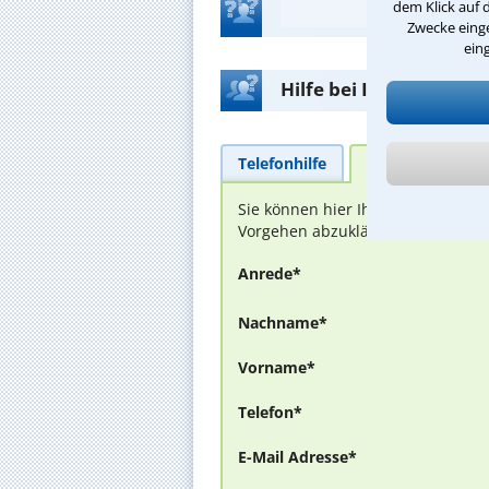
dem Klick auf 
Zwecke einge
ein
Hilfe bei Ihrer Anwalt
Telefonhilfe
Beratungsanfra
Sie können hier Ihren Fall schild
Vorgehen abzuklären. Die Rückmel
Anrede*
Nachname*
Vorname*
Telefon*
E-Mail Adresse*