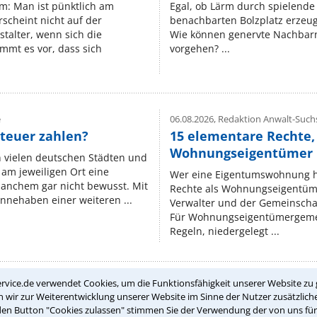
um: Man ist pünktlich am
Egal, ob Lärm durch spielende 
rscheint nicht auf der
benachbarten Bolzplatz erzeugt 
stalter, wenn sich die
Wie können genervte Nachbarn
mmt es vor, dass sich
vorgehen? ...
e
06.08.2026,
Redaktion Anwalt-Suchs
teuer zahlen?
15 elementare Rechte, 
Wohnungseigentümer k
n vielen deutschen Städten und
am jeweiligen Ort eine
Wer eine Eigentumswohnung hat
manchem gar nicht bewusst. Mit
Rechte als Wohnungseigentüm
nnehaben einer weiteren ...
Verwalter und der Gemeinschaf
Für Wohnungseigentümergemei
Regeln, niedergelegt ...
rvice.de verwendet Cookies, um die Funktionsfähigkeit unserer Website zu 
wir zur Weiterentwicklung unserer Website im Sinne der Nutzer zusätzliche
Teste Dein Rechtswissen
den Button "Cookies zulassen" stimmen Sie der Verwendung der von uns fü