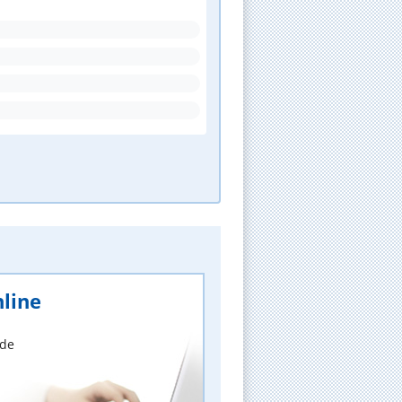
line
nde