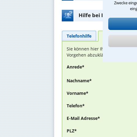
Zwecke einge
ein
Hilfe bei Ihrer Anwalt
Telefonhilfe
Beratungsanfra
Sie können hier Ihren Fall schild
Vorgehen abzuklären. Die Rückmel
Anrede*
Nachname*
Vorname*
Telefon*
E-Mail Adresse*
PLZ*