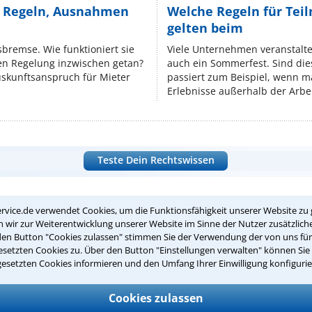
e Regeln, Ausnahmen
Welche Regeln für Teil
gelten beim
isbremse. Wie funktioniert sie
Viele Unternehmen veranstalt
nen Regelung inzwischen getan?
auch ein Sommerfest. Sind dies
uskunftsanspruch für Mieter
passiert zum Beispiel, wenn m
Erlebnisse außerhalb der Arbeit
Teste Dein Rechtswissen
suche?
rvice.de verwendet Cookies, um die Funktionsfähigkeit unserer Website zu 
wir zur Weiterentwicklung unserer Website im Sinne der Nutzer zusätzliche
den Button "Cookies zulassen" stimmen Sie der Verwendung der von uns fü
setzten Cookies zu. Über den Button "Einstellungen verwalten" können Sie 
ge
gesetzten Cookies informieren und den Umfang Ihrer Einwilligung konfigurie
ern. Anschließend werden sich spezialisierte Rechtsanwälte bei Ih
Cookies zulassen
dung durch einen Anwalt ist für Sie kostenlos.