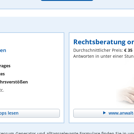
Rechtsberatung on
ten
Durchschnittlicher Preis:
€ 35
Antworten in unter einer Stu
rages
ges
hrsverstößen
c.
pps lesen
www.anwalt-
essum-Generator und alltagsrelevante Formulare finden Sie in un