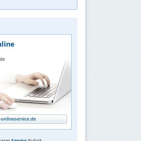
line
nde
onlineservice.de
serer
Service
Rubrik.