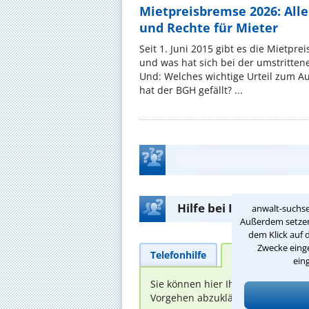
Mietpreisbremse 2026: All
und Rechte für Mieter
Seit 1. Juni 2015 gibt es die Mietpre
und was hat sich bei der umstritte
Und: Welches wichtige Urteil zum A
hat der BGH gefällt? ...
Hilfe bei Ihrer Anwalt
anwalt-suchse
Außerdem setzen 
dem Klick auf 
Zwecke einge
Telefonhilfe
Beratungsanfra
ein
Sie können hier Ihren Fall schild
Vorgehen abzuklären. Die Rückmel